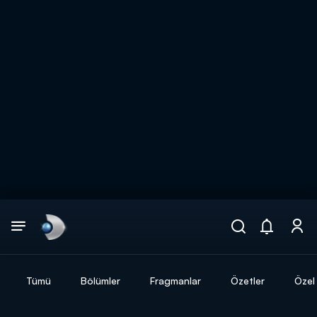
Arama
muhteşem ikili
ARAMA SONUÇLARI
Tümü
Bölümler
Fragmanlar
Özetler
Özel 
DİĞER SONUÇLAR