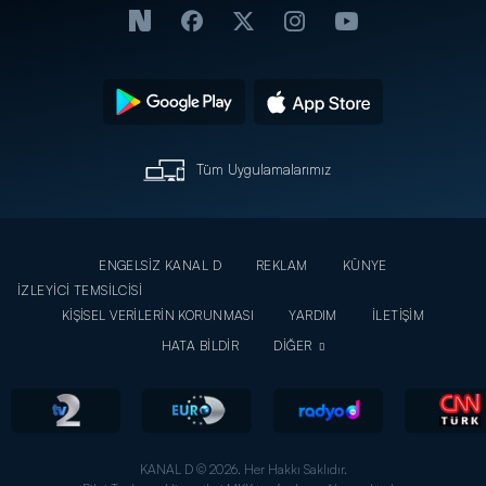
Tüm Uygulamalarımız
ENGELSİZ KANAL D
REKLAM
KÜNYE
İZLEYİCİ TEMSİLCİSİ
KİŞİSEL VERİLERİN KORUNMASI
YARDIM
İLETİŞİM
HATA BİLDİR
DİĞER
KANAL D © 2026. Her Hakkı Saklıdır.