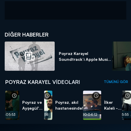
DIĞER HABERLER
Poyraz Karayel
Soundtrack’i Apple Musi...
POYRAZ KARAYEL VIDEOLARI
TÜMÜNÜ GÖR
Poyraz ve
Poyraz, akıl
İlker
Ayşegül'ün
hastanesinde!
Kaleli -
aşk
Elleri
00:05:53
00:05:58
00:04:12
00:05:55
sahnesi -
Ellerime
Sansürsüz