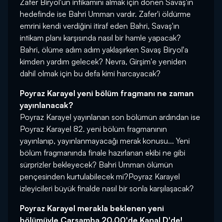
Zafer Biryol'un intikamını almak için dönen Savaş'ın
hedefinde ise Bahri Umman vardır. Zafer'i öldürme
emrini kendi verdiğini itiraf eden Bahri, Savaş'ın
intikam planı karşısında nasıl bir hamle yapacak?
Bahri, ölüme adım adım yaklaşırken Savaş Biryol'a
kimden yardım gelecek? Nevra, Girşim'e yeniden
dahil olmak için bu defa kimi harcayacak?
Poyraz Karayel yeni bölüm fragmanı ne zaman
yayınlanacak?
Poyraz Karayel yayınlanan son bölümün ardından ise
Poyraz Karayel 82. yeni bölüm fragmanının
yayınlanıp, yayınlanmayacağı merak konusu... Yeni
bölüm fragmanında finale hazırlanan ekibi ne gibi
sürprizler bekleyecek? Bahri Umman ölümün
pençesinden kurtulabilecek mi?Poyraz Karayel
izleyicileri büyük finalde nasıl bir sonla karşılaşacak?
Poyraz Karayel merakla beklenen yeni
bölümüyle Çarşamba 20.00'de Kanal D'de!