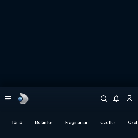
Arama
muhteşem ikili
ARAMA SONUÇLARI
Tümü
Bölümler
Fragmanlar
Özetler
Özel 
DİĞER SONUÇLAR