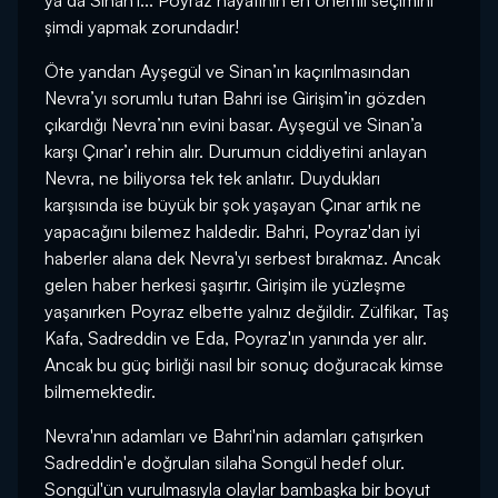
ya da Sinan'ı... Poyraz hayatının en önemli seçimini
şimdi yapmak zorundadır!
Öte yandan Ayşegül ve Sinan’ın kaçırılmasından
Nevra’yı sorumlu tutan Bahri ise Girişim’in gözden
çıkardığı Nevra’nın evini basar. Ayşegül ve Sinan’a
karşı Çınar’ı rehin alır. Durumun ciddiyetini anlayan
Nevra, ne biliyorsa tek tek anlatır. Duydukları
karşısında ise büyük bir şok yaşayan Çınar artık ne
yapacağını bilemez haldedir. Bahri, Poyraz'dan iyi
haberler alana dek Nevra'yı serbest bırakmaz. Ancak
gelen haber herkesi şaşırtır. Girişim ile yüzleşme
yaşanırken Poyraz elbette yalnız değildir. Zülfikar, Taş
Kafa, Sadreddin ve Eda, Poyraz'ın yanında yer alır.
Ancak bu güç birliği nasıl bir sonuç doğuracak kimse
bilmemektedir.
Nevra'nın adamları ve Bahri'nin adamları çatışırken
Sadreddin'e doğrulan silaha Songül hedef olur.
Songül'ün vurulmasıyla olaylar bambaşka bir boyut