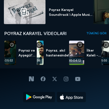
Poyraz Karayel
Soundtrack’i Apple Musi...
POYRAZ KARAYEL VIDEOLARI
TÜMÜNÜ GÖR
Poyraz ve
Poyraz, akıl
İlker
Ayşegül'ün
hastanesinde!
Kaleli -
aşk
Elleri
00:05:53
00:05:58
00:04:12
00:05:55
sahnesi -
Ellerime
Sansürsüz