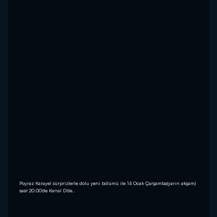
Poyraz Karayel sürprizlerle dolu yeni bölümü ile 14 Ocak Çarşamba(yarın akşam)
saat 20.00’de Kanal D’de..