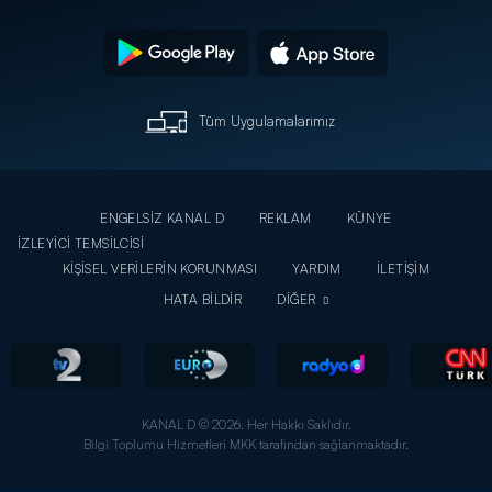
Tüm Uygulamalarımız
ENGELSİZ KANAL D
REKLAM
KÜNYE
İZLEYİCİ TEMSİLCİSİ
KİŞİSEL VERİLERİN KORUNMASI
YARDIM
İLETİŞİM
HATA BİLDİR
DİĞER
KANAL D © 2026. Her Hakkı Saklıdır.
Bilgi Toplumu Hizmetleri MKK tarafından sağlanmaktadır.