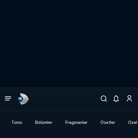
Arama
muhteşem ikili
ARAMA SONUÇLARI
Tümü
Bölümler
Fragmanlar
Özetler
Özel 
DİĞER SONUÇLAR