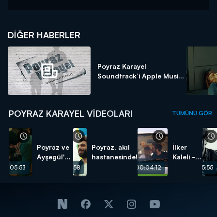
DIĞER HABERLER
Poyraz Karayel
Soundtrack’i Apple Musi...
POYRAZ KARAYEL VIDEOLARI
TÜMÜNÜ GÖR
Poyraz ve
Poyraz, akıl
İlker
Ayşegül'ün
hastanesinde!
Kaleli -
aşk
Elleri
00:05:53
00:05:58
00:04:12
00:05:55
sahnesi -
Ellerime
Sansürsüz