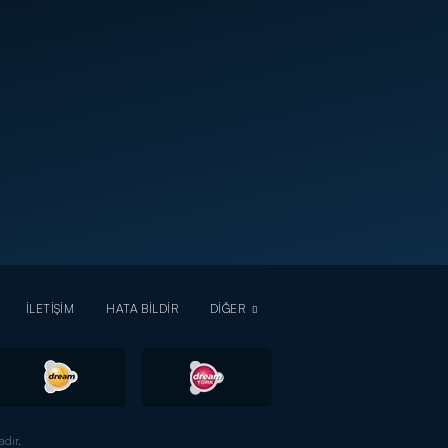
İLETİŞİM
HATA BİLDİR
DİĞER
dır.