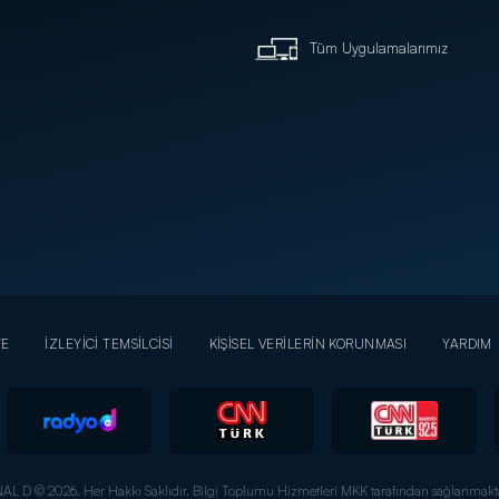
Tüm Uygulamalarımız
YE
İZLEYİCİ TEMSİLCİSİ
KİŞİSEL VERİLERİN KORUNMASI
YARDIM
AL D © 2026. Her Hakkı Saklıdır.
Bilgi Toplumu Hizmetleri MKK tarafından sağlanmakta