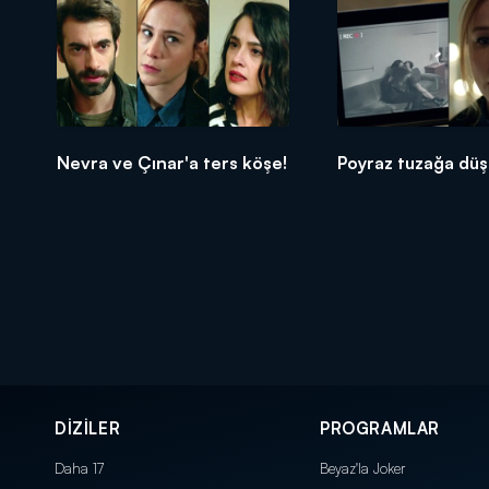
Nevra ve Çınar'a ters köşe!
Poyraz tuzağa düş
DİZİLER
PROGRAMLAR
Daha 17
Beyaz'la Joker