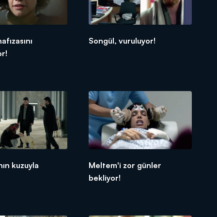
afızasını
Songül, vuruluyor!
r!
nın kuzuyla
Meltem'i zor günler
bekliyor!