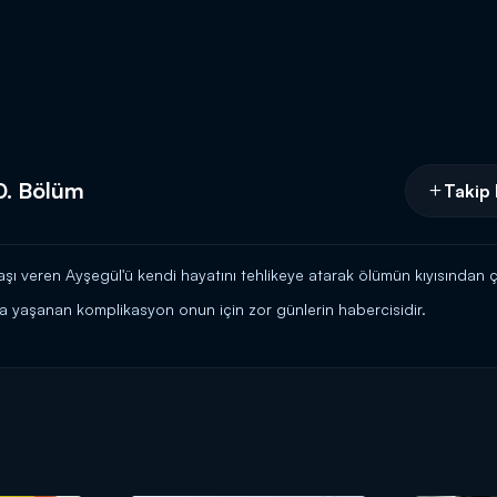
0. Bölüm
Takip 
ı veren Ayşegül'ü kendi hayatını tehlikeye atarak ölümün kıyısından çe
a yaşanan komplikasyon onun için zor günlerin habercisidir.
Yavuz’a yaptıklarını ödetmek için harekete geçer. Fakat Yavuz sandıkla
ustaca bir manevrayla her şeyi Sadreddin’in üzerine yıkar. Ama Poyraz’ı
 ilgili büyük sırların ortaya çıkmasına neden olacaktır...
 her şeyi 4 dakikaya sığdırdık...