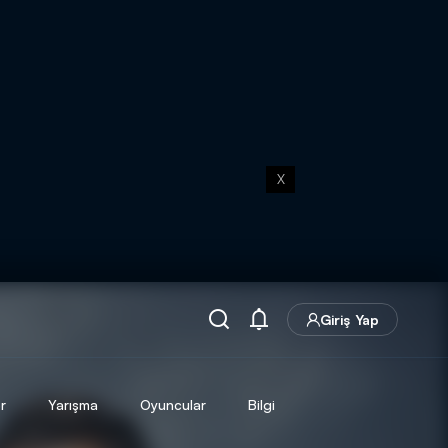
X
Giriş Yap
r
Yarışma
Oyuncular
Bilgi