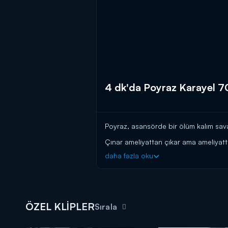
4 dk'da Poyraz Karayel 7
Poyraz, asansörde bir ölüm kalım savaş
Çınar ameliyattan çıkar ama ameliyatt
daha fazla oku
Poyraz, Ayşegül’ün ölüm emrini veren 
kendisi için tehlike çanları çalarken 
köşeye sıkışması ise Sayguner ailesiyle
Poyraz Karayel 70. Bölüm'de yaşanan
ÖZEL KLİPLER
Sırala