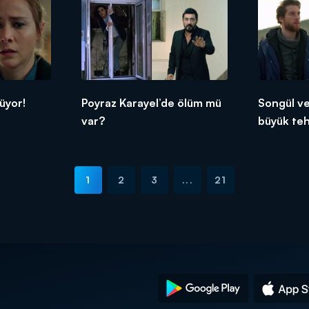
üyor!
Poyraz Karayel’de ölüm mü
Songül ve
var?
büyük teh
1
2
3
...
21