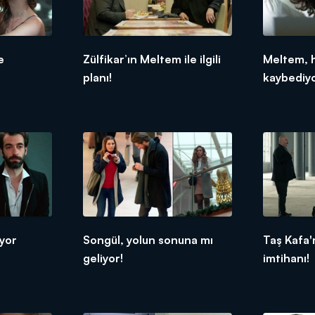
e
Zülfikar’ın Meltem ile ilgili
Meltem, h
planı!
kaybediyo
yor
Songül, yolun sonuna mı
Taş Kafa'
geliyor!
imtihanı!