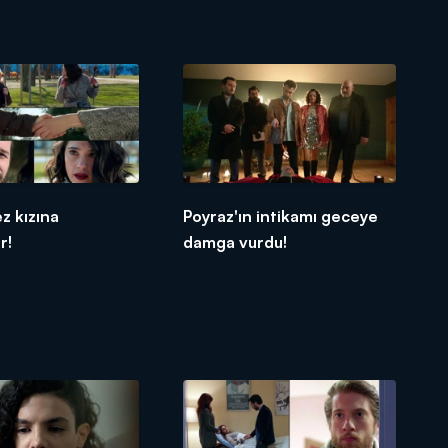
ez kızına
Poyraz'ın intikamı geceye
r!
damga vurdu!