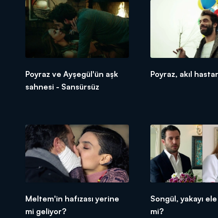
Poyraz ve Ayşegül'ün aşk
Poyraz, akıl hasta
sahnesi - Sansürsüz
Meltem'in hafızası yerine
Songül, yakayı el
mi geliyor?
mi?