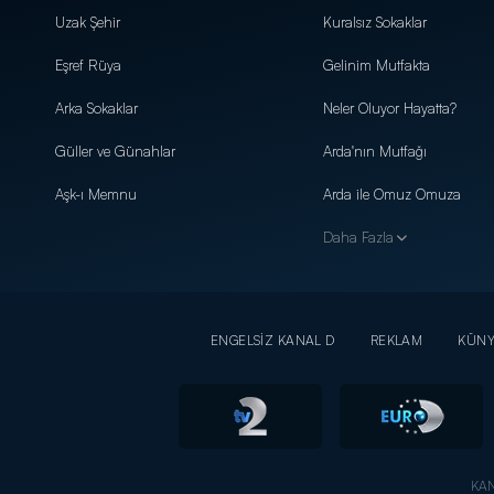
Uzak Şehir
Kuralsız Sokaklar
Eşref Rüya
Gelinim Mutfakta
Arka Sokaklar
Neler Oluyor Hayatta?
Güller ve Günahlar
Arda'nın Mutfağı
Aşk-ı Memnu
Arda ile Omuz Omuza
Daha Fazla
ENGELSİZ KANAL D
REKLAM
KÜN
KAN