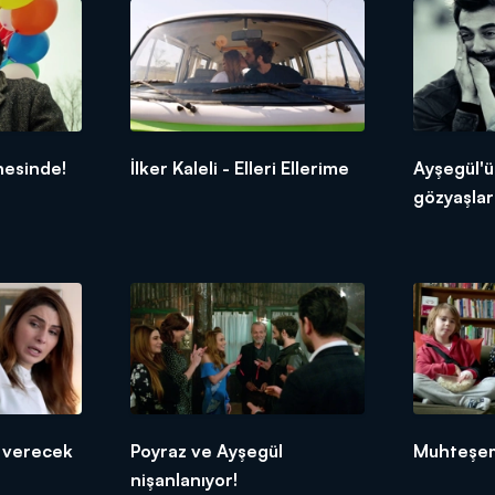
nesinde!
İlker Kaleli - Elleri Ellerime
Ayşegül'ü
gözyaşlar
e verecek
Poyraz ve Ayşegül
Muhteşem 
nişanlanıyor!