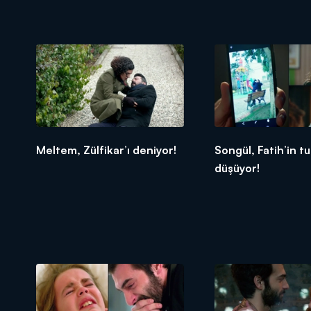
Meltem, Zülfikar’ı deniyor!
Songül, Fatih’in t
düşüyor!