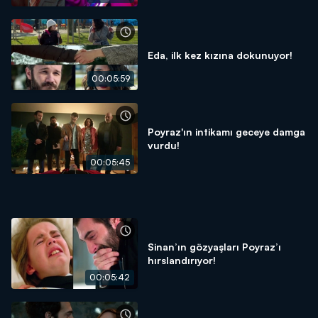
Eda, ilk kez kızına dokunuyor!
00:05:59
Poyraz'ın intikamı geceye damga
vurdu!
00:05:45
Sinan’ın gözyaşları Poyraz’ı
hırslandırıyor!
00:05:42