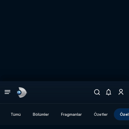
Arama
muhteşem ikili
ARAMA SONUÇLARI
Tümü
Bölümler
Fragmanlar
Özetler
Özel
DİĞER SONUÇLAR