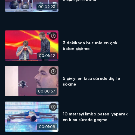
00:02:23
3 dakikada burunla en çok
balon şişirme
00:01:42
5 çiviyi en kısa sürede diş ile
sökme
00:00:57
10 metreyi limbo pateni yaparak
en kısa sürede geçme
00:01:08