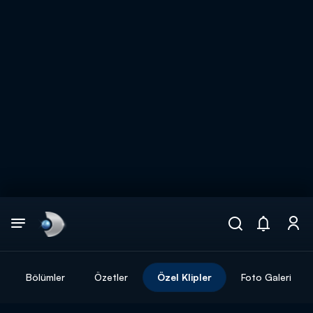
Arama
muhteşem ikili
ARAMA SONUÇLARI
Bölümler
Özetler
Özel Klipler
Foto Galeri
DİĞER SONUÇLAR