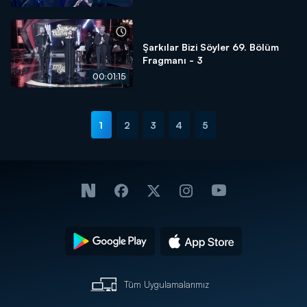
Şarkılar Bizi Söyler 69. Bölüm
Fragmanı - 3
00:01:15
1
2
3
4
5
Tüm Uygulamalarımız