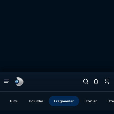
Arama
muhteşem ikili
ARAMA SONUÇLARI
Tümü
Bölümler
Fragmanlar
Özetler
Özel
DİĞER SONUÇLAR