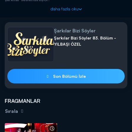
Şarkılar Bizi Söyler yeni bölümüyle Cumartesi 20.00'da Kanal
daha fazla oku
D'de!
Şarkılar Bizi Söyler
Şarkılar Bizi Söyler 83. Bölüm -
YILBAŞI ÖZEL
Son Bölümü İzle
FRAGMANLAR
Sırala