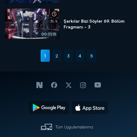
Şarkılar Bizi Söyler 69. Bölüm
Fragmanı - 3
00:01:15
1
2
3
4
5
Tüm Uygulamalarımız