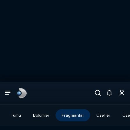
Arama
muhteşem ikili
ARAMA SONUÇLARI
Tümü
Bölümler
Fragmanlar
Özetler
Özel
DİĞER SONUÇLAR