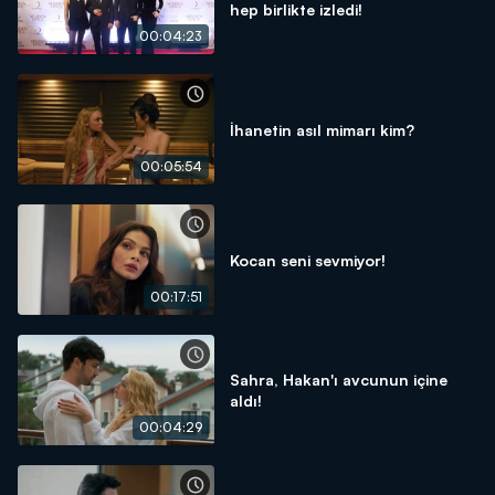
hep birlikte izledi!
00:04:23
İhanetin asıl mimarı kim?
00:05:54
Kocan seni sevmiyor!
00:17:51
Sahra, Hakan'ı avcunun içine
aldı!
00:04:29