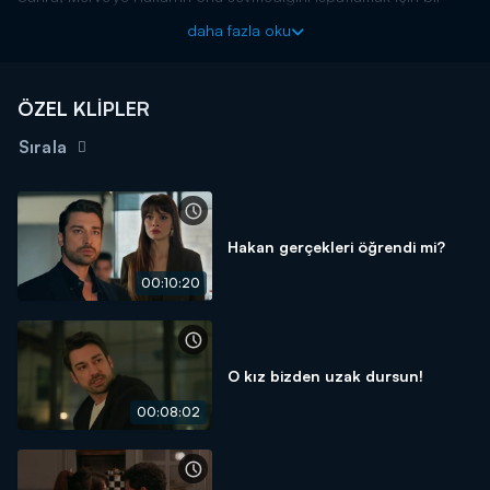
oyun oynar. Sahra'nın mesajını alıp odaya gelen Hakan ise ona
daha fazla oku
karısını sevdiğini ve yaşadıkları her şeyi bittiğini sert bir dille
söyler. Gizlice olanları izleyen Merve ise Hakan'ın tavrı karşısında
duygulanır.
ÖZEL KLİPLER
Senden Önce yeni bölümleriyle Salı 20.00'da Kanal D'de!
Sırala
Hakan gerçekleri öğrendi mi?
00:10:20
O kız bizden uzak dursun!
00:08:02