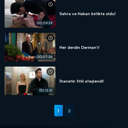
Sahra ve Hakan birlikte oldu!
00:09:39
Her derdin Derman'ı!
00:07:36
İhanetin fitili ateşlendi!
00:13:31
1
2