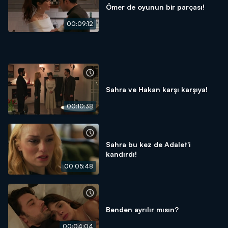
Ömer de oyunun bir parçası!
00:09:12
Sahra ve Hakan karşı karşıya!
00:10:38
Sahra bu kez de Adalet'i
kandırdı!
00:05:48
Benden ayrılır mısın?
00:04:04