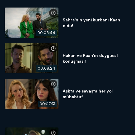
Sahra'nın yeni kurbanı Kaan
oldu!
00:08:44
Hakan ve Kaan'ın duygusal
konuşması!
00:08:24
Aşkta ve savaşta her yol
mübahtır!
00:07:31