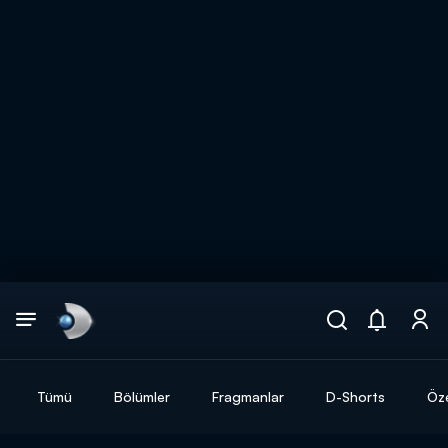
Arama
muhteşem ikili
ARAMA SONUÇLARI
Tümü
Bölümler
Fragmanlar
D-Shorts
Öze
DİĞER SONUÇLAR