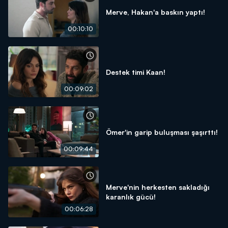
Merve, Hakan'a baskın yaptı!
00:10:10
Destek timi Kaan!
00:09:02
Ömer'in garip buluşması şaşırttı!
00:09:44
Merve'nin herkesten sakladığı
karanlık gücü!
00:06:28