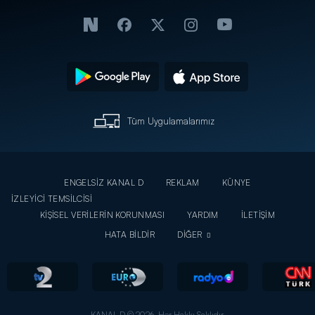
Tüm Uygulamalarımız
ENGELSİZ KANAL D
REKLAM
KÜNYE
İZLEYİCİ TEMSİLCİSİ
KİŞİSEL VERİLERİN KORUNMASI
YARDIM
İLETİŞİM
HATA BİLDİR
DİĞER
KANAL D © 2026. Her Hakkı Saklıdır.