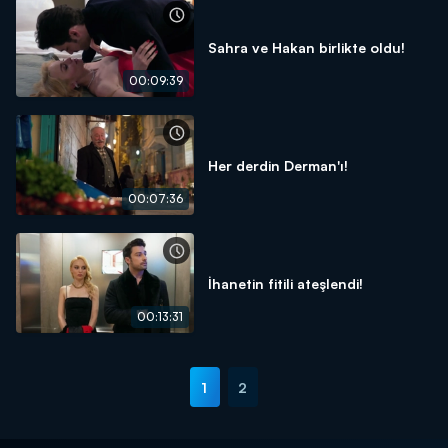
Sahra ve Hakan birlikte oldu!
00:09:39
Her derdin Derman'ı!
00:07:36
İhanetin fitili ateşlendi!
00:13:31
1
2