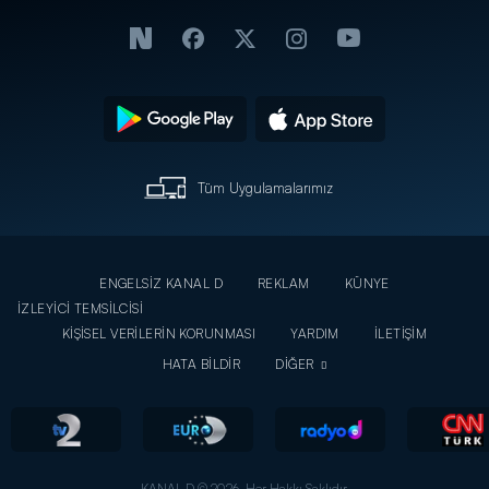
Tüm Uygulamalarımız
ENGELSİZ KANAL D
REKLAM
KÜNYE
İZLEYİCİ TEMSİLCİSİ
KİŞİSEL VERİLERİN KORUNMASI
YARDIM
İLETİŞİM
HATA BİLDİR
DİĞER
KANAL D © 2026. Her Hakkı Saklıdır.