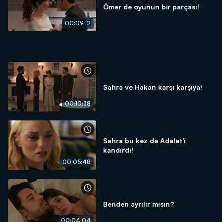
Ömer de oyunun bir parçası!
00:09:12
Sahra ve Hakan karşı karşıya!
00:10:38
Sahra bu kez de Adalet'i
kandırdı!
00:05:48
Benden ayrılır mısın?
00:04:04