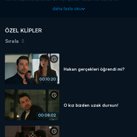
kaçamak yapmaktadır. Artık iş o meçhul kişiye kalmıştır.
daha fazla oku
Senden Önce yeni bölümleriyle Salı 20.00'da Kanal D'de!
ÖZEL KLİPLER
Sırala
Hakan gerçekleri öğrendi mi?
00:10:20
O kız bizden uzak dursun!
00:08:02