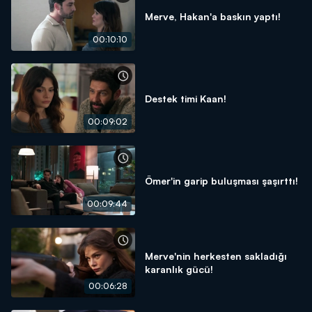
Merve, Hakan'a baskın yaptı!
00:10:10
Destek timi Kaan!
00:09:02
Ömer'in garip buluşması şaşırttı!
00:09:44
Merve'nin herkesten sakladığı
karanlık gücü!
00:06:28