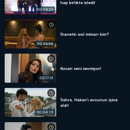
hep birlikte izledi!
00:04:23
İhanetin asıl mimarı kim?
00:05:54
Kocan seni sevmiyor!
00:17:51
Sahra, Hakan'ı avcunun içine
aldı!
00:04:29