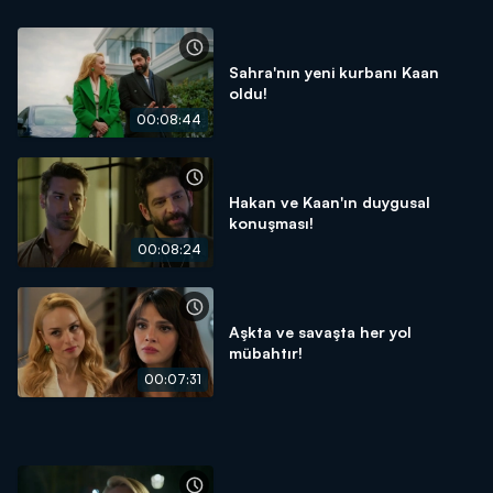
Sahra'nın yeni kurbanı Kaan
oldu!
00:08:44
Hakan ve Kaan'ın duygusal
konuşması!
00:08:24
Aşkta ve savaşta her yol
mübahtır!
00:07:31