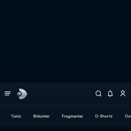
Arama
muhteşem ikili
ARAMA SONUÇLARI
Tümü
Bölümler
Fragmanlar
D-Shorts
Öze
DİĞER SONUÇLAR