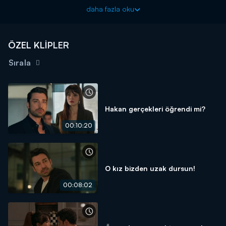
programına verdikleri çok özel röportaj sizlerle!
daha fazla oku
"Senden Önce" dizisi Salı 20.00'da Kanal D'de başlıyor!
ÖZEL KLİPLER
Sırala
Hakan gerçekleri öğrendi mi?
00:10:20
O kız bizden uzak dursun!
00:08:02