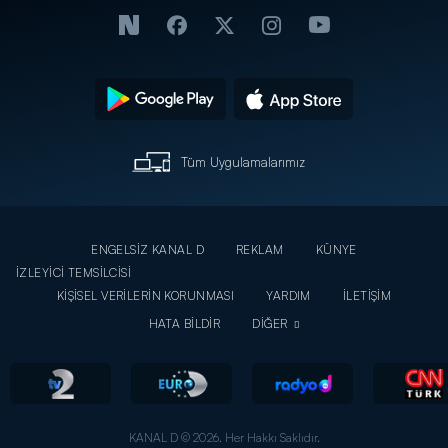
Tüm Uygulamalarımız
ENGELSİZ KANAL D
REKLAM
KÜNYE
İZLEYİCİ TEMSİLCİSİ
KİŞİSEL VERİLERİN KORUNMASI
YARDIM
İLETİŞİM
HATA BİLDİR
DİĞER
KANAL D © 2026. Her Hakkı Saklıdır.