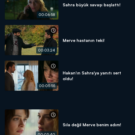
Sahra büyük savaşı başlattı!
00:06:58
Merve hastanın teki!
00:03:24
Hakan'ın Sahra'ya yanıtı sert
oldu!
00:05:55
Sıla değil Merve benim adım!
00:03:40