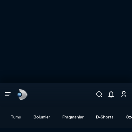
Arama
muhteşem ikili
ARAMA SONUÇLARI
Tümü
Bölümler
Fragmanlar
D-Shorts
Öze
DİĞER SONUÇLAR