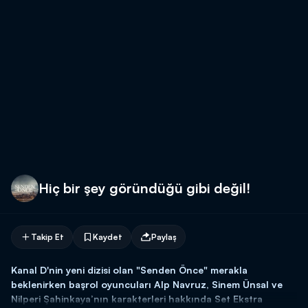
Hiç bir şey göründüğü gibi değil!
Takip Et
Kaydet
Paylaş
Kanal D'nin yeni dizisi olan "Senden Önce" merakla
beklenirken başrol oyuncuları Alp Navruz, Sinem Ünsal ve
Nilperi Şahinkaya’nın karakterleri hakkında Set Ekstra