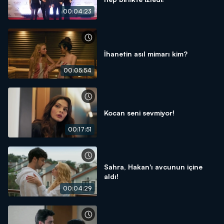
00:04:23
İhanetin asıl mimarı kim?
00:05:54
Kocan seni sevmiyor!
00:17:51
Sahra, Hakan'ı avcunun içine
aldı!
00:04:29