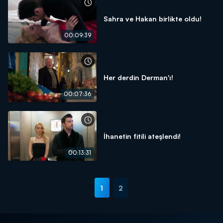
Sahra ve Hakan birlikte oldu!
00:09:39
Her derdin Derman'ı!
00:07:36
İhanetin fitili ateşlendi!
00:13:31
1
2