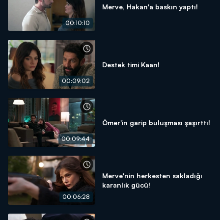
Merve, Hakan'a baskın yaptı!
00:10:10
Destek timi Kaan!
00:09:02
Ömer'in garip buluşması şaşırttı!
00:09:44
Merve'nin herkesten sakladığı
karanlık gücü!
00:06:28