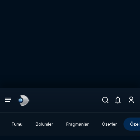
Arama
muhteşem ikili
ARAMA SONUÇLARI
Tümü
Bölümler
Fragmanlar
Özetler
Özel
DİĞER SONUÇLAR