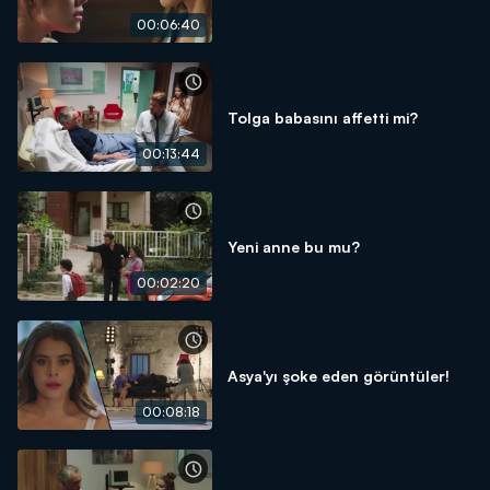
00:06:40
Tolga babasını affetti mi?
00:13:44
Yeni anne bu mu?
00:02:20
Asya'yı şoke eden görüntüler!
00:08:18