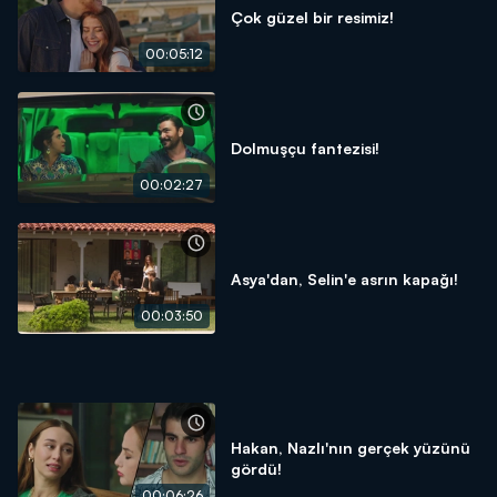
Çok güzel bir resimiz!
00:05:12
Dolmuşçu fantezisi!
00:02:27
Asya'dan, Selin'e asrın kapağı!
00:03:50
Hakan, Nazlı'nın gerçek yüzünü
gördü!
00:06:26