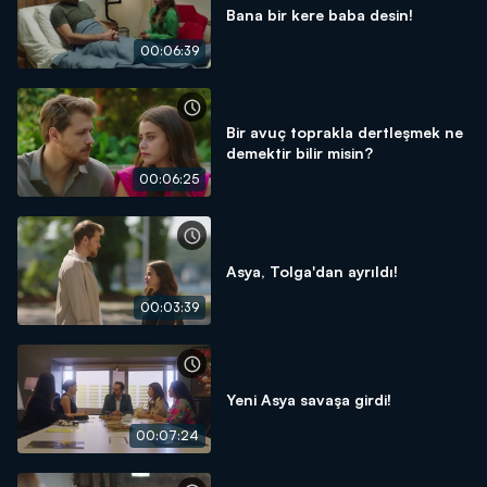
Bana bir kere baba desin!
00:06:39
Bir avuç toprakla dertleşmek ne
demektir bilir misin?
00:06:25
Asya, Tolga'dan ayrıldı!
00:03:39
Yeni Asya savaşa girdi!
00:07:24