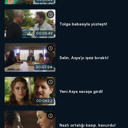
Tolga babasıyla yüzleşti!
00:05:49
Selin, Asya'yı işsiz bıraktı!
00:07:24
Yeni Asya savaşa girdi!
00:06:22
Nazlı ortalığı kasıp, kavurdu!