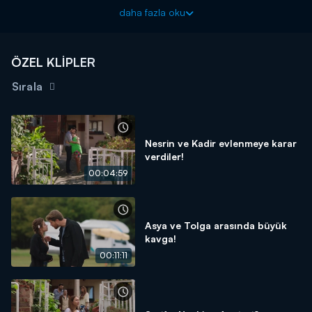
var...
daha fazla oku
Seversin yeni bölümüyle Çarşamba 20.00'de Kanal D'de!
ÖZEL KLİPLER
Sırala
Nesrin ve Kadir evlenmeye karar
verdiler!
00:04:59
Asya ve Tolga arasında büyük
kavga!
00:11:11