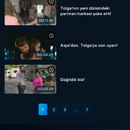
Tolga'nın yeni dizisindeki
partneri herkesi şoke etti!
00:13:36
Asya'dan, Tolga'ya son uyarı!
00:04:25
Dağıldık biz!
00:03:39
1
2
3
...
7