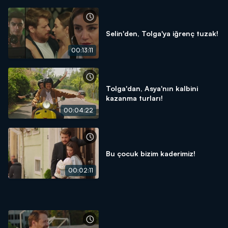
Selin'den, Tolga'ya iğrenç tuzak!
00:13:11
Tolga'dan, Asya'nın kalbini
kazanma turları!
00:04:22
Bu çocuk bizim kaderimiz!
00:02:11