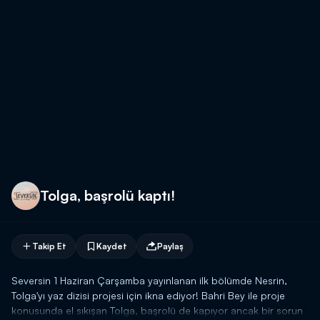
Tolga, başrolü kaptı!
Takip Et
Kaydet
Paylaş
Seversin 1 Haziran Çarşamba yayınlanan ilk bölümde Nesrin,
Tolga'yı yaz dizisi projesi için ikna ediyor! Bahri Bey ile proje
konusunda el sıkışan Tolga, başrolü de kapıyor ancak bir sorun