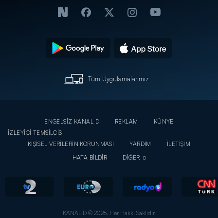
Tüm Uygulamalarımız
ENGELSİZ KANAL D
REKLAM
KÜNYE
İZLEYİCİ TEMSİLCİSİ
KİŞİSEL VERİLERİN KORUNMASI
YARDIM
İLETİŞİM
HATA BİLDİR
DİĞER
KANAL D © 2026. Her Hakkı Saklıdır.