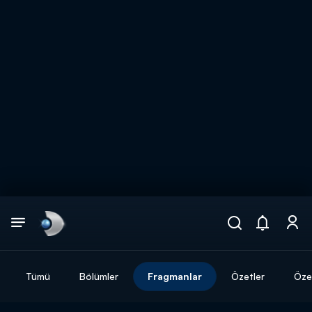
Arama
muhteşem ikili
ARAMA SONUÇLARI
Tümü
Bölümler
Fragmanlar
Özetler
Özel
DİĞER SONUÇLAR