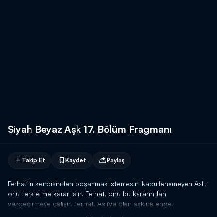
Siyah Beyaz Aşk 17. Bölüm Fragmanı
Takip Et
Kaydet
Paylaş
Ferhat'ın kendisinden boşanmak istemesini kabullenemeyen Aslı,
onu terk etme kararı alır. Ferhat, onu bu kararından
vazgeçirmeye çalışır. Ferhat, Aslı'ya olan aşkına engel
olmayacaktır ve aşkı uğruna savaşmayı göze alır.