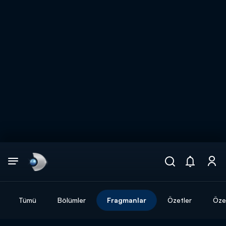
Arama
muhteşem ikili
ARAMA SONUÇLARI
Tümü
Bölümler
Fragmanlar
Özetler
Özel
DİĞER SONUÇLAR