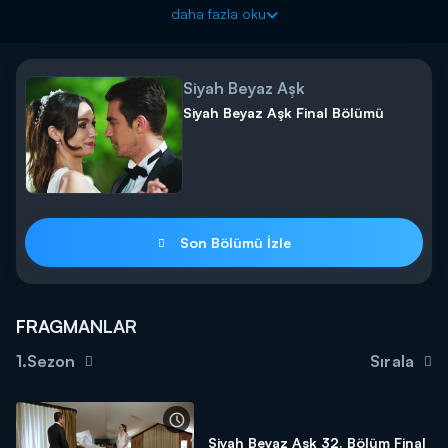
Pazartesi akşamı saat 20.00'de Kanal D'de!
daha fazla oku
Siyah Beyaz Aşk
Siyah Beyaz Aşk Final Bölümü
Son Bölümü İzle
FRAGMANLAR
1.Sezon
Sırala
Siyah Beyaz Aşk 32. Bölüm Final