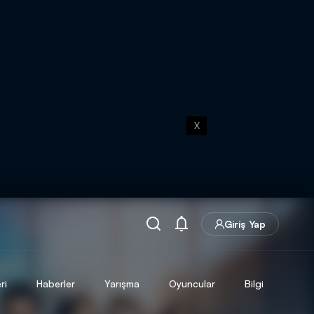
X
Giriş Yap
ri
Haberler
Yarışma
Oyuncular
Bilgi