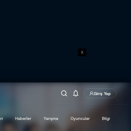
X
Giriş Yap
ri
Haberler
Yarışma
Oyuncular
Bilgi