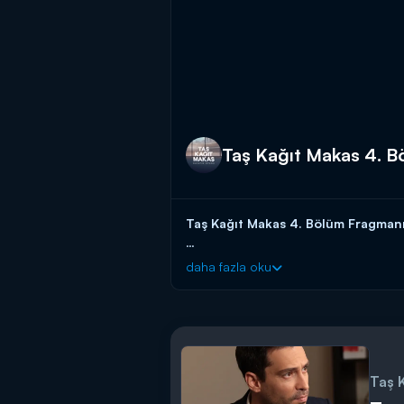
Taş Kağıt Makas 4. 
Taş Kağıt Makas 4. Bölüm Fragmanı
Umut, yıllar sonra avukat olarak baba
daha fazla oku
çıkarmaya çalışıyor. Peki Umut, babas
Taş Kağıt Makas yeni bölümleriyle 
Taş 