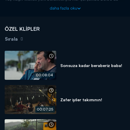
Kanal D'de!
daha fazla oku
ÖZEL KLİPLER
Sırala
Sonsuza kadar beraberiz baba!
00:08:04
Zafer iyiler takımının!
00:07:25