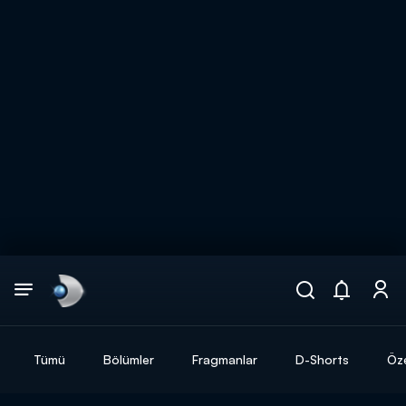
Arama
muhteşem ikili
ARAMA SONUÇLARI
Tümü
Bölümler
Fragmanlar
D-Shorts
Öze
DİĞER SONUÇLAR