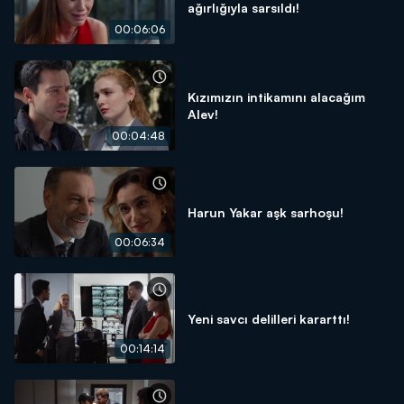
ağırlığıyla sarsıldı!
00:06:06
Kızımızın intikamını alacağım
Alev!
00:04:48
Harun Yakar aşk sarhoşu!
00:06:34
Yeni savcı delilleri kararttı!
00:14:14