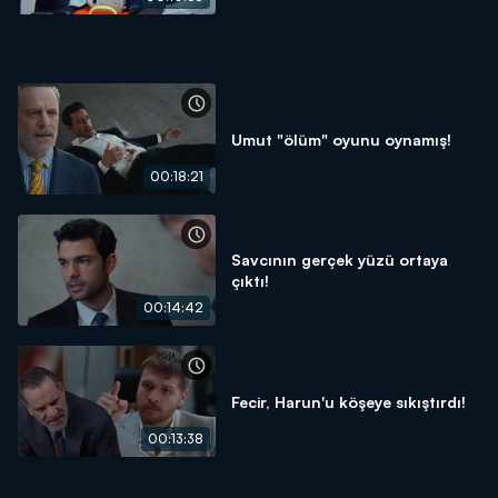
Umut "ölüm" oyunu oynamış!
00:18:21
Savcının gerçek yüzü ortaya
çıktı!
00:14:42
Fecir, Harun'u köşeye sıkıştırdı!
00:13:38