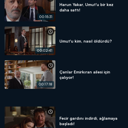
Harun Yakar, Umut'u bir kez
daha sattı!
00:15:31
Umut'u kim, nasıl öldürdü?
00:02:41
Çanlar Emirkıran ailesi için
çalıyor!
00:17:18
Fecir gardını indirdi, ağlamaya
başladı!