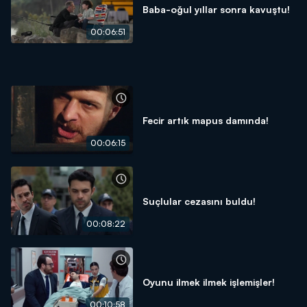
Baba-oğul yıllar sonra kavuştu!
00:06:51
Fecir artık mapus damında!
00:06:15
Suçlular cezasını buldu!
00:08:22
Oyunu ilmek ilmek işlemişler!
00:10:58