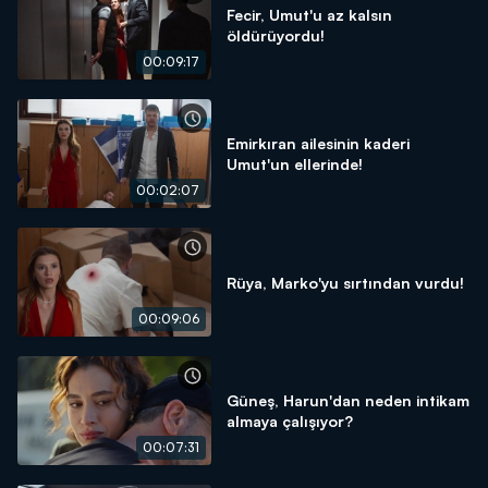
Fecir, Umut'u az kalsın
öldürüyordu!
00:09:17
Emirkıran ailesinin kaderi
Umut'un ellerinde!
00:02:07
Rüya, Marko'yu sırtından vurdu!
00:09:06
Güneş, Harun'dan neden intikam
almaya çalışıyor?
00:07:31