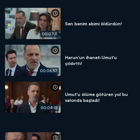
Sen benim abimi öldürdün!
00:07:11
Harun'un ihaneti Umut'u
çıldırttı!
00:06:57
Umut'u ölüme götüren yol bu
salonda başladı!
00:04:15