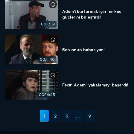
Adem'i kurtarmak için herkes
güçlerini birleştirdi!
00:13:51
Ben onun babasıyım!
00:11:40
Fecir, Adem'i yakalamayı başardı!
00:14:45
1
2
3
...
9