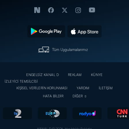
Tüm Uygulamalarımız
ENGELSİZ KANAL D
REKLAM
KÜNYE
İZLEYİCİ TEMSİLCİSİ
KİŞİSEL VERİLERİN KORUNMASI
YARDIM
İLETİŞİM
HATA BİLDİR
DİĞER
KANAL D © 2026. Her Hakkı Saklıdır.