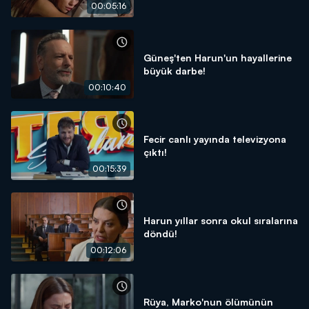
00:05:16
Güneş'ten Harun'un hayallerine
büyük darbe!
00:10:40
Fecir canlı yayında televizyona
çıktı!
00:15:39
Harun yıllar sonra okul sıralarına
döndü!
00:12:06
Rüya, Marko'nun ölümünün