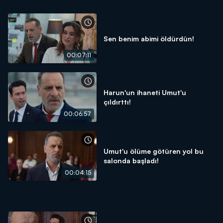
Sen benim abimi öldürdün!
00:07:11
Harun'un ihaneti Umut'u
çıldırttı!
00:06:57
Umut'u ölüme götüren yol bu
salonda başladı!
00:04:15