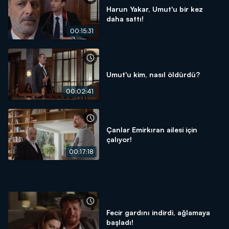
Harun Yakar, Umut'u bir kez
daha sattı!
00:15:31
Umut'u kim, nasıl öldürdü?
00:02:41
Çanlar Emirkıran ailesi için
çalıyor!
00:17:18
Fecir gardını indirdi, ağlamaya
başladı!