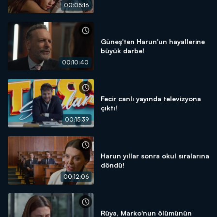
00:05:16
Güneş'ten Harun'un hayallerine
büyük darbe!
00:10:40
Fecir canlı yayında televizyona
çıktı!
00:15:39
Harun yıllar sonra okul sıralarına
döndü!
00:12:06
Rüya, Marko'nun ölümünün