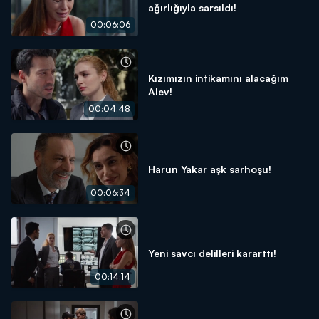
ağırlığıyla sarsıldı!
00:06:06
Kızımızın intikamını alacağım
Alev!
00:04:48
Harun Yakar aşk sarhoşu!
00:06:34
Yeni savcı delilleri kararttı!
00:14:14