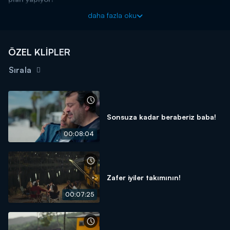
Taş Kağıt Makas yeni bölümleriyle Kanal D'de!
daha fazla oku
ÖZEL KLİPLER
Sırala
Sonsuza kadar beraberiz baba!
00:08:04
Zafer iyiler takımının!
00:07:25