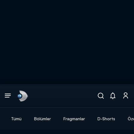
Arama
muhteşem ikili
ARAMA SONUÇLARI
Tümü
Bölümler
Fragmanlar
D-Shorts
Öze
DİĞER SONUÇLAR