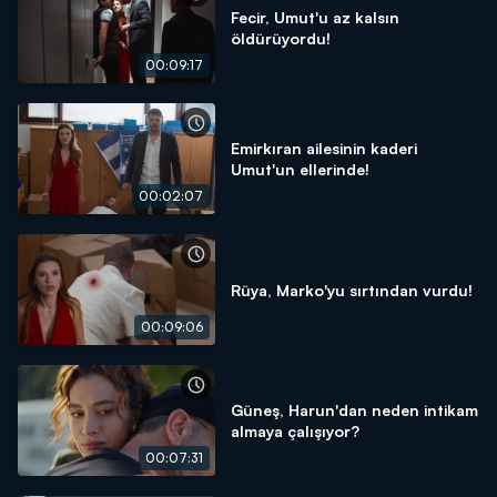
Fecir, Umut'u az kalsın
öldürüyordu!
00:09:17
Emirkıran ailesinin kaderi
Umut'un ellerinde!
00:02:07
Rüya, Marko'yu sırtından vurdu!
00:09:06
Güneş, Harun'dan neden intikam
almaya çalışıyor?
00:07:31