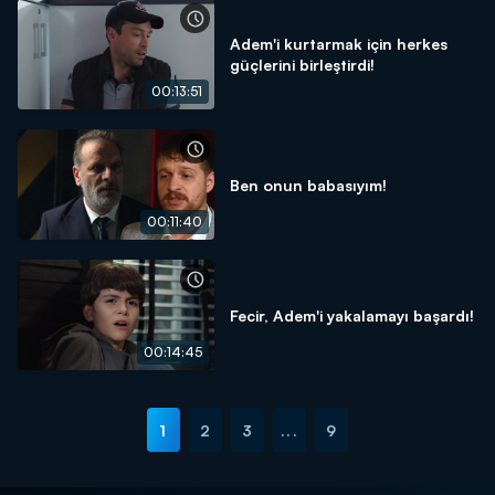
Adem'i kurtarmak için herkes
güçlerini birleştirdi!
00:13:51
Ben onun babasıyım!
00:11:40
Fecir, Adem'i yakalamayı başardı!
00:14:45
1
2
3
...
9