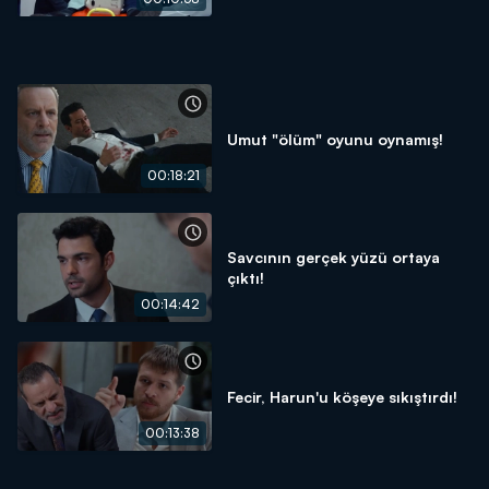
Umut "ölüm" oyunu oynamış!
00:18:21
Savcının gerçek yüzü ortaya
çıktı!
00:14:42
Fecir, Harun'u köşeye sıkıştırdı!
00:13:38