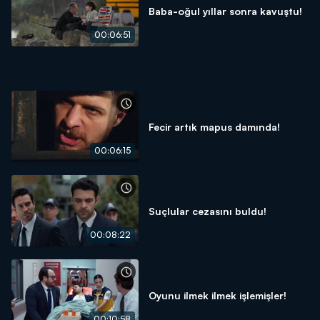
Baba-oğul yıllar sonra kavuştu!
00:06:51
Fecir artık mapus damında!
00:06:15
Suçlular cezasını buldu!
00:08:22
Oyunu ilmek ilmek işlemişler!
00:10:58