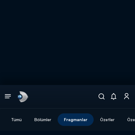
Arama
muhteşem ikili
ARAMA SONUÇLARI
Tümü
Bölümler
Fragmanlar
Özetler
Özel
DİĞER SONUÇLAR