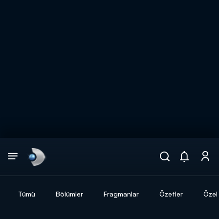
Arama
muhteşem ikili
ARAMA SONUÇLARI
Tümü
Bölümler
Fragmanlar
Özetler
Özel 
DİĞER SONUÇLAR