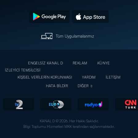
Tüm Uygulamalarımız
ENGELSİZ KANAL D
REKLAM
KÜNYE
İZLEYİCİ TEMSİLCİSİ
KİŞİSEL VERİLERİN KORUNMASI
YARDIM
İLETİŞİM
HATA BİLDİR
DİĞER
KANAL D © 2026. Her Hakkı Saklıdır.
Bilgi Toplumu Hizmetleri MKK tarafından sağlanmaktadır.