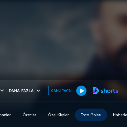
muhteşem ikili
DAHA FAZLA
CANLI YAYIN
I
manlar
Özetler
Özel Klipler
Foto Galeri
Haberle