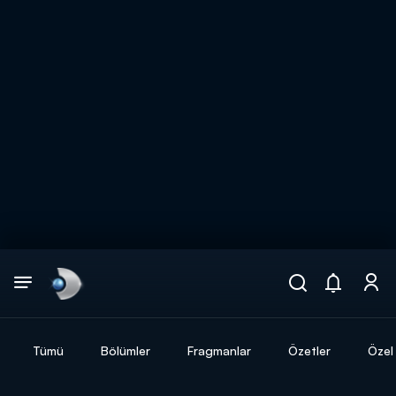
Arama
muhteşem ikili
ARAMA SONUÇLARI
Tümü
Bölümler
Fragmanlar
Özetler
Özel 
DİĞER SONUÇLAR