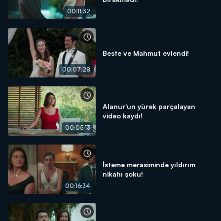
00:11:32
Beste ve Mahmut evlendi!
00:07:28
Alanur'un yürek parçalayan
video kaydı!
00:05:13
İsteme merasiminde yıldırım
nikahı şoku!
00:16:34