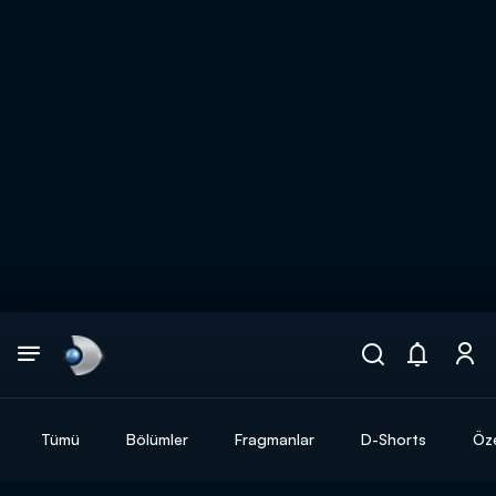
Arama
muhteşem ikili
ARAMA SONUÇLARI
Tümü
Bölümler
Fragmanlar
D-Shorts
Öze
DİĞER SONUÇLAR