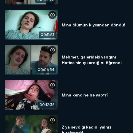
Mina ölümün kıyısından döndü!
00:11:53
Mehmet, galerideki yangını
Hatice'nin çıkardığını öğrendi!
00:06:54
Mina kendine ne yaptı?
00:12:36
Ziya sevdiği kadını yalnız
bırakmadı!