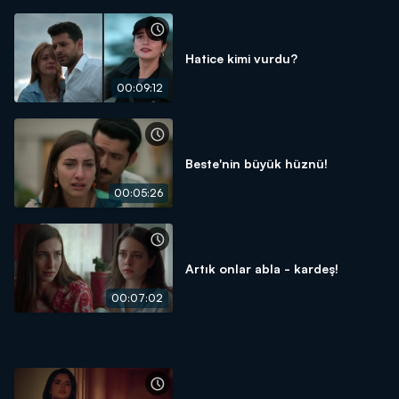
Hatice kimi vurdu?
00:09:12
Beste'nin büyük hüznü!
00:05:26
Artık onlar abla - kardeş!
00:07:02