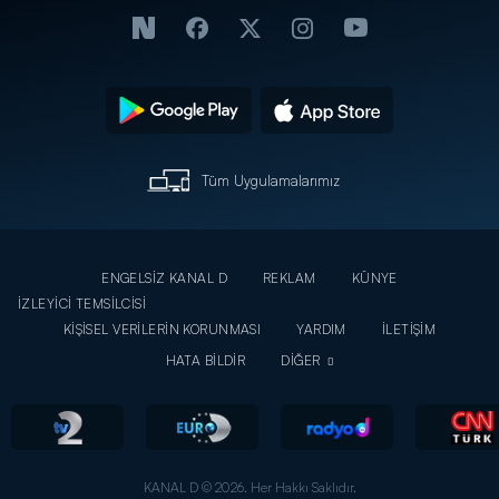
Tüm Uygulamalarımız
ENGELSİZ KANAL D
REKLAM
KÜNYE
İZLEYİCİ TEMSİLCİSİ
KİŞİSEL VERİLERİN KORUNMASI
YARDIM
İLETİŞİM
HATA BİLDİR
DİĞER
KANAL D © 2026. Her Hakkı Saklıdır.