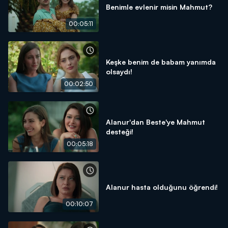
Benimle evlenir misin Mahmut?
00:05:11
Keşke benim de babam yanımda
olsaydı!
00:02:50
Alanur'dan Beste'ye Mahmut
desteği!
00:05:18
Alanur hasta olduğunu öğrendi!
00:10:07