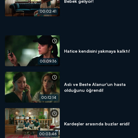
Bebek geliyor!
00:02:41
Hatice kendisini yakmaya kalktı!
00:09:36
Aslı ve Beste Alanur'un hasta
olduğunu öğrendi!
00:12:14
Kardeşler arasında buzlar eridi!
00:03:46