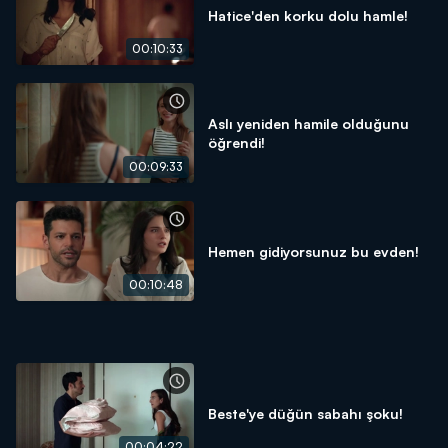
Hatice'den korku dolu hamle!
00:10:33
Aslı yeniden hamile olduğunu
öğrendi!
00:09:33
Hemen gidiyorsunuz bu evden!
00:10:48
Beste'ye düğün sabahı şoku!
00:04:22