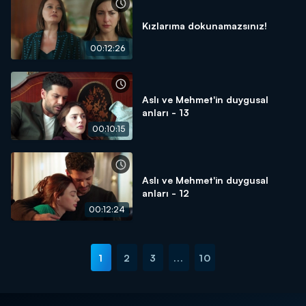
Kızlarıma dokunamazsınız!
00:12:26
Aslı ve Mehmet'in duygusal
anları - 13
00:10:15
Aslı ve Mehmet'in duygusal
anları - 12
00:12:24
1
2
3
...
10