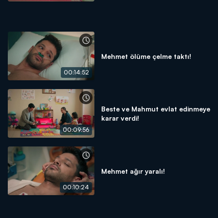
Mehmet ölüme çelme taktı!
00:14:52
Beste ve Mahmut evlat edinmeye
karar verdi!
00:09:56
Mehmet ağır yaralı!
00:10:24