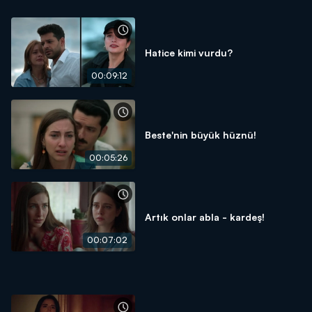
Hatice kimi vurdu?
00:09:12
Beste'nin büyük hüznü!
00:05:26
Artık onlar abla - kardeş!
00:07:02