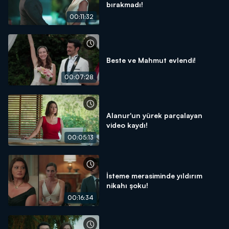
bırakmadı!
00:11:32
Beste ve Mahmut evlendi!
00:07:28
Alanur'un yürek parçalayan
video kaydı!
00:05:13
İsteme merasiminde yıldırım
nikahı şoku!
00:16:34