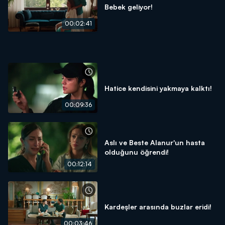
Bebek geliyor!
00:02:41
Hatice kendisini yakmaya kalktı!
00:09:36
Aslı ve Beste Alanur'un hasta
olduğunu öğrendi!
00:12:14
Kardeşler arasında buzlar eridi!
00:03:46