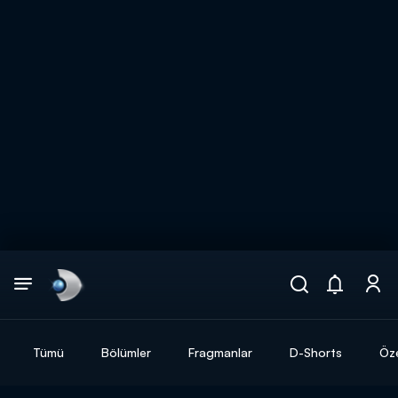
Arama
muhteşem ikili
ARAMA SONUÇLARI
Tümü
Bölümler
Fragmanlar
D-Shorts
Öze
DİĞER SONUÇLAR