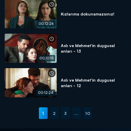
Kızlarıma dokunamazsınız!
00:12:26
Aslı ve Mehmet'in duygusal
anları - 13
00:10:15
Aslı ve Mehmet'in duygusal
anları - 12
00:12:24
1
2
3
...
10