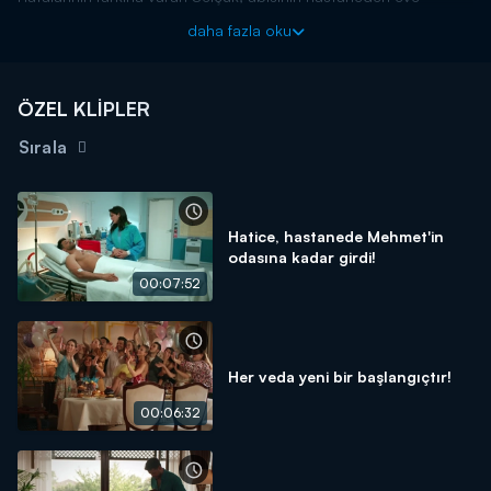
dönmesiyle birlikte barış adımlarını atar. Mehmet ise küçük
daha fazla oku
kardeşine zaten öfkeli değildir. Böylece kardeşler arasında
buzlar erimiş olur.
ÖZEL KLİPLER
Sırala
Hatice, hastanede Mehmet'in
odasına kadar girdi!
00:07:52
Her veda yeni bir başlangıçtır!
00:06:32