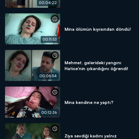
00:04:22
Mina ölümün kıyısından döndü!
00:11:53
Mehmet, galerideki yangını
Hatice'nin çıkardığını öğrendi!
00:06:54
Mina kendine ne yaptı?
00:12:36
Ziya sevdiği kadını yalnız