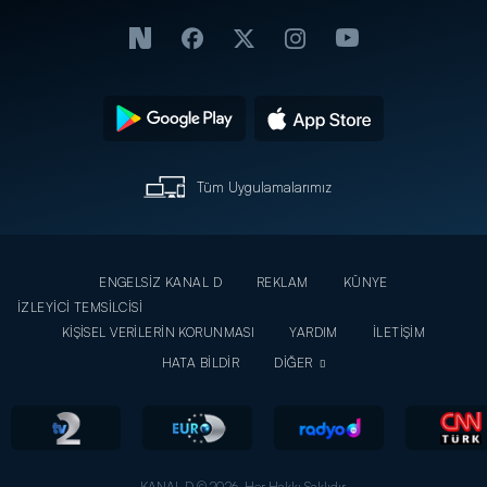
Tüm Uygulamalarımız
ENGELSİZ KANAL D
REKLAM
KÜNYE
İZLEYİCİ TEMSİLCİSİ
KİŞİSEL VERİLERİN KORUNMASI
YARDIM
İLETİŞİM
HATA BİLDİR
DİĞER
KANAL D © 2026. Her Hakkı Saklıdır.