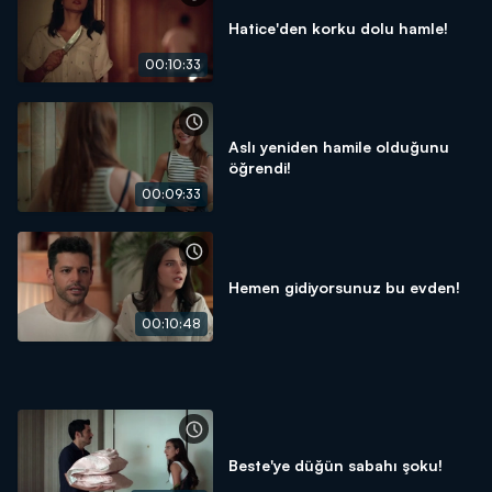
Hatice'den korku dolu hamle!
00:10:33
Aslı yeniden hamile olduğunu
öğrendi!
00:09:33
Hemen gidiyorsunuz bu evden!
00:10:48
Beste'ye düğün sabahı şoku!