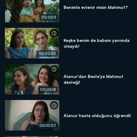
Benimle evlenir misin Mahmut?
00:05:11
Keşke benim de babam yanımda
olsaydı!
00:02:50
Alanur'dan Beste'ye Mahmut
desteği!
00:05:18
Alanur hasta olduğunu öğrendi!
00:10:07