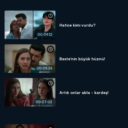
Hatice kimi vurdu?
00:09:12
Beste'nin büyük hüznü!
00:05:26
Artık onlar abla - kardeş!
00:07:02