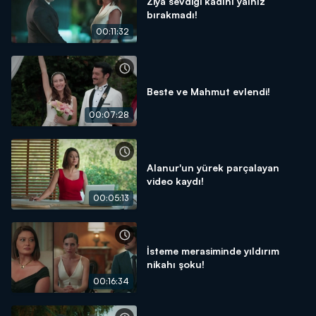
Ziya sevdiği kadını yalnız
bırakmadı!
00:11:32
Beste ve Mahmut evlendi!
00:07:28
Alanur'un yürek parçalayan
video kaydı!
00:05:13
İsteme merasiminde yıldırım
nikahı şoku!
00:16:34