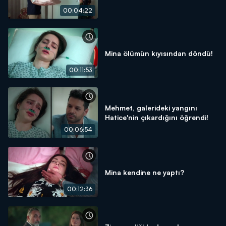
00:04:22
Mina ölümün kıyısından döndü!
00:11:53
Mehmet, galerideki yangını
Hatice'nin çıkardığını öğrendi!
00:06:54
Mina kendine ne yaptı?
00:12:36