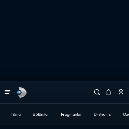
Arama
muhteşem ikili
ARAMA SONUÇLARI
Tümü
Bölümler
Fragmanlar
D-Shorts
Öze
DİĞER SONUÇLAR