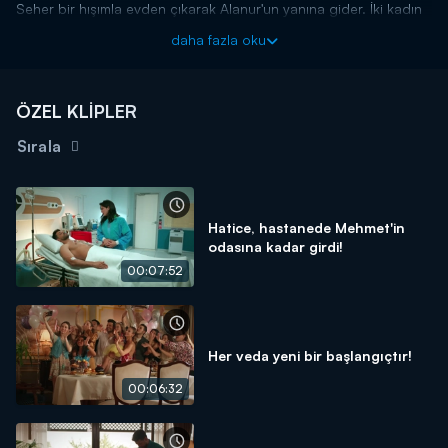
Seher bir hışımla evden çıkarak Alanur'un yanına gider. İki kadın
yıllardır bekleyen hesaplaşmayı sonunda yapacaktır. Hem Seher
daha fazla oku
hem de Alanur ellerindeki tüm kozları oynamaya kararlıdır. Artık
iki kadın arasındaki büyük savaş başlamıştır.
Veda Mektubu yeni bölümleriyle her pazartesi 20.00'da
ÖZEL KLİPLER
Kanal D'de!
Sırala
Hatice, hastanede Mehmet'in
odasına kadar girdi!
00:07:52
Her veda yeni bir başlangıçtır!
00:06:32