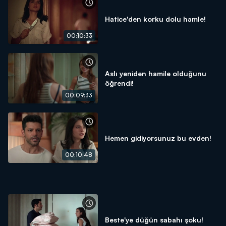
Hatice'den korku dolu hamle!
00:10:33
Aslı yeniden hamile olduğunu
öğrendi!
00:09:33
Hemen gidiyorsunuz bu evden!
00:10:48
Beste'ye düğün sabahı şoku!