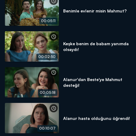
Benimle evlenir misin Mahmut?
00:05:11
Keşke benim de babam yanımda
olsaydı!
00:02:50
Alanur'dan Beste'ye Mahmut
desteği!
00:05:18
Alanur hasta olduğunu öğrendi!
00:10:07