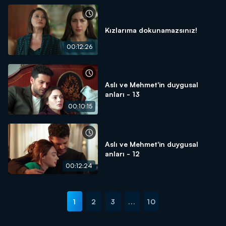
Kızlarıma dokunamazsınız!
00:12:26
Aslı ve Mehmet'in duygusal
anları - 13
00:10:15
Aslı ve Mehmet'in duygusal
anları - 12
00:12:24
1
2
3
...
10