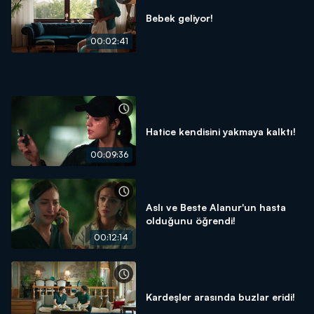
Bebek geliyor!
00:02:41
Hatice kendisini yakmaya kalktı!
00:09:36
Aslı ve Beste Alanur'un hasta
olduğunu öğrendi!
00:12:14
Kardeşler arasında buzlar eridi!