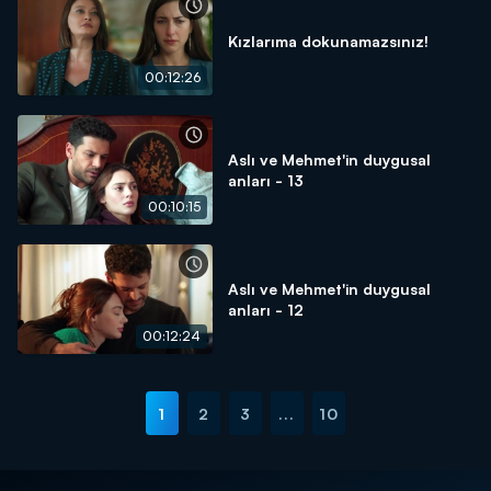
Kızlarıma dokunamazsınız!
00:12:26
Aslı ve Mehmet'in duygusal
anları - 13
00:10:15
Aslı ve Mehmet'in duygusal
anları - 12
00:12:24
1
2
3
...
10