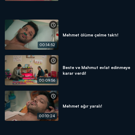
Mehmet ölüme çelme taktı!
00:14:52
Beste ve Mahmut evlat edinmeye
karar verdi!
00:09:56
Mehmet ağır yaralı!
00:10:24