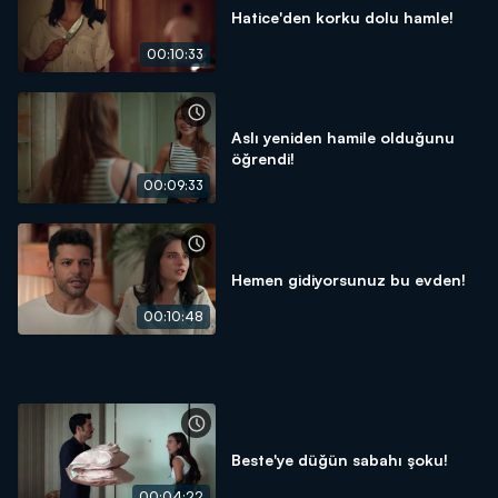
Hatice'den korku dolu hamle!
00:10:33
Aslı yeniden hamile olduğunu
öğrendi!
00:09:33
Hemen gidiyorsunuz bu evden!
00:10:48
Beste'ye düğün sabahı şoku!
00:04:22