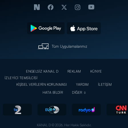
Tüm Uygulamalarımız
ENGELSİZ KANAL D
REKLAM
KÜNYE
İZLEYİCİ TEMSİLCİSİ
KİŞİSEL VERİLERİN KORUNMASI
YARDIM
İLETİŞİM
HATA BİLDİR
DİĞER
KANAL D © 2026. Her Hakkı Saklıdır.