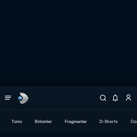
Arama
muhteşem ikili
ARAMA SONUÇLARI
Tümü
Bölümler
Fragmanlar
D-Shorts
Öze
DİĞER SONUÇLAR