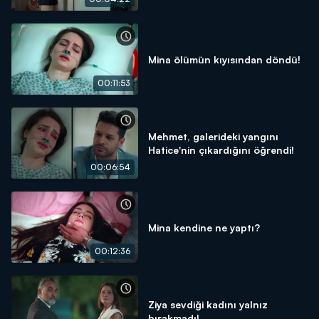
Mina ölümün kıyısından döndü!
00:11:53
Mehmet, galerideki yangını
Hatice'nin çıkardığını öğrendi!
00:06:54
Mina kendine ne yaptı?
00:12:36
Ziya sevdiği kadını yalnız
bırakmadı!