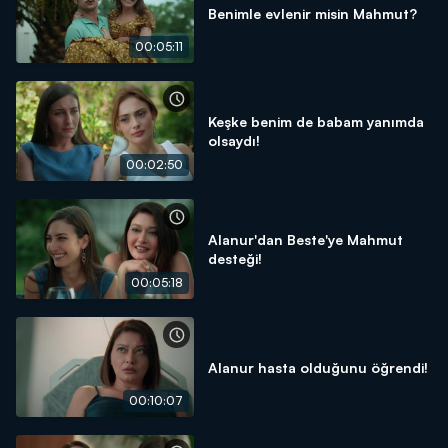
Benimle evlenir misin Mahmut?
00:05:11
Keşke benim de babam yanımda
olsaydı!
00:02:50
Alanur'dan Beste'ye Mahmut
desteği!
00:05:18
Alanur hasta olduğunu öğrendi!
00:10:07