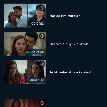
Hatice kimi vurdu?
00:09:12
Beste'nin büyük hüznü!
00:05:26
Artık onlar abla - kardeş!
00:07:02