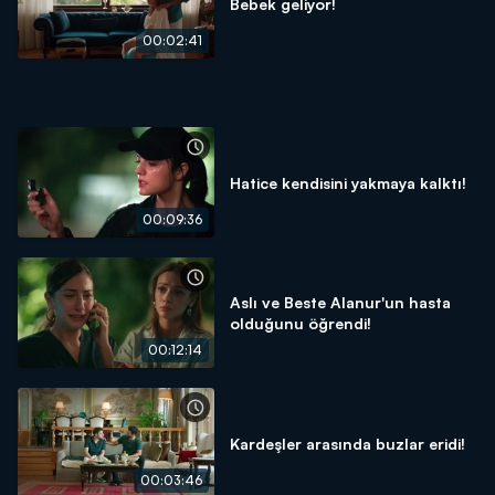
Bebek geliyor!
00:02:41
Hatice kendisini yakmaya kalktı!
00:09:36
Aslı ve Beste Alanur'un hasta
olduğunu öğrendi!
00:12:14
Kardeşler arasında buzlar eridi!
00:03:46