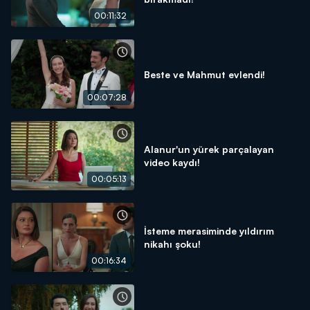
00:11:32
Beste ve Mahmut evlendi!
00:07:28
Alanur'un yürek parçalayan
video kaydı!
00:05:13
İsteme merasiminde yıldırım
nikahı şoku!
00:16:34