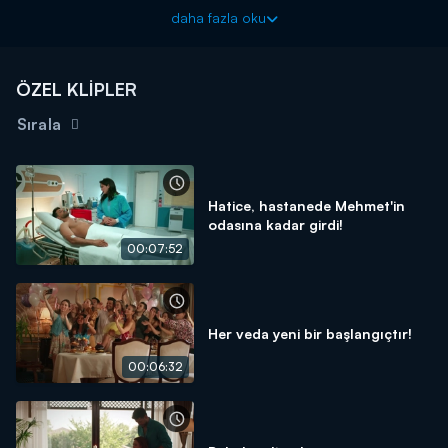
Mehmet ile yolları kesiştiğinden beri Aslı'nın içinde heyecan
daha fazla oku
vardır. İtiraf etmek istemese de ondan hoşlanmıştır. Mehmet'i
düşünmeden duramaz.
ÖZEL KLİPLER
Veda Mektubu yeni bölümleriyle her pazartesi 20.00'da
Kanal D'de!
Sırala
Hatice, hastanede Mehmet'in
odasına kadar girdi!
00:07:52
Her veda yeni bir başlangıçtır!
00:06:32