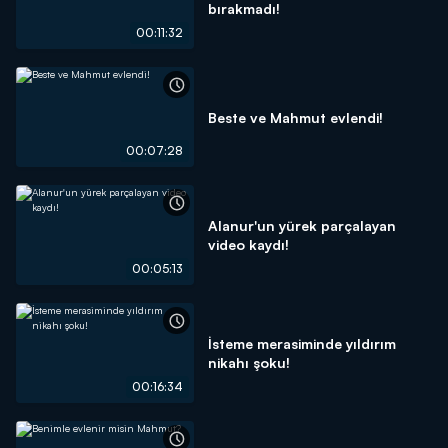
bırakmadı!
00:11:32
Beste ve Mahmut evlendi!
00:07:28
Alanur'un yürek parçalayan
video kaydı!
00:05:13
İsteme merasiminde yıldırım
nikahı şoku!
00:16:34