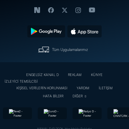
Tüm Uygulamalarımız
ENGELSİZ KANAL D
REKLAM
KÜNYE
İZLEYİCİ TEMSİLCİSİ
KİŞİSEL VERİLERİN KORUNMASI
YARDIM
İLETİŞİM
HATA BİLDİR
DİĞER
KANAL D © 2026. Her Hakkı Saklıdır.