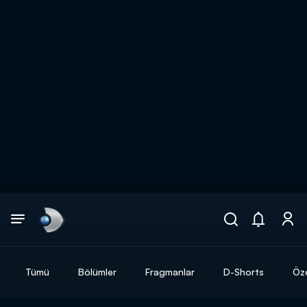
Arama
muhteşem ikili
ARAMA SONUÇLARI
Tümü
Bölümler
Fragmanlar
D-Shorts
Öze
DİĞER SONUÇLAR