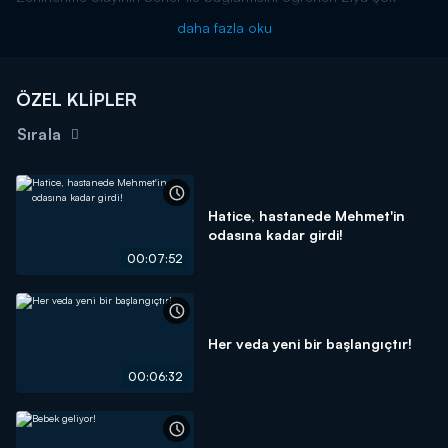
şaşkın ve üzgündür. Onca yıllık hayat arkadaşının yaptıkları
daha fazla oku
karşısında dili tutulur. Ancak bu durum Alanur ile arasındaki
ilişkiyi değiştirecektir. Ziya, Alanur'un yanına giderek ona aşkını
itiraf eder.
ÖZEL KLİPLER
Veda Mektubu yeni bölümleriyle her pazartesi 20.00'da
Kanal D'de!
Sırala
Hatice, hastanede Mehmet'in
odasına kadar girdi!
00:07:52
Her veda yeni bir başlangıçtır!
00:06:32