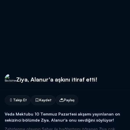
Ziya, Alanur'a aşkını itiraf etti!
Takip Et
Kaydet
Paylaş
Veda Mektubu 10 Temmuz Pazartesi akşamı yayınlanan on
sekizinci bölümde Ziya, Alanur'a onu sevdiğini söylüyor!
Zehirlenme olayının Seher ile bağlantısını öğrenen Ziya çok