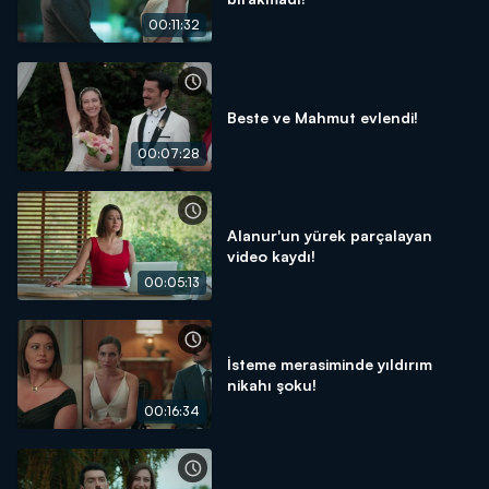
00:11:32
Beste ve Mahmut evlendi!
00:07:28
Alanur'un yürek parçalayan
video kaydı!
00:05:13
İsteme merasiminde yıldırım
nikahı şoku!
00:16:34