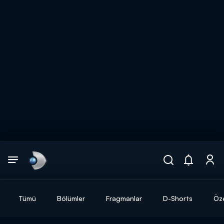
Arama
muhteşem ikili
ARAMA SONUÇLARI
Tümü
Bölümler
Fragmanlar
D-Shorts
Öze
DİĞER SONUÇLAR