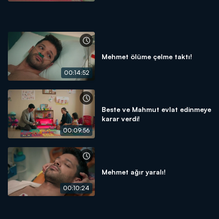
Mehmet ölüme çelme taktı!
00:14:52
Beste ve Mahmut evlat edinmeye
karar verdi!
00:09:56
Mehmet ağır yaralı!
00:10:24