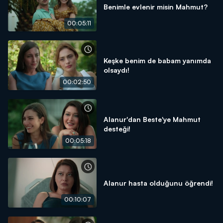
Benimle evlenir misin Mahmut?
00:05:11
Keşke benim de babam yanımda
olsaydı!
00:02:50
Alanur'dan Beste'ye Mahmut
desteği!
00:05:18
Alanur hasta olduğunu öğrendi!
00:10:07