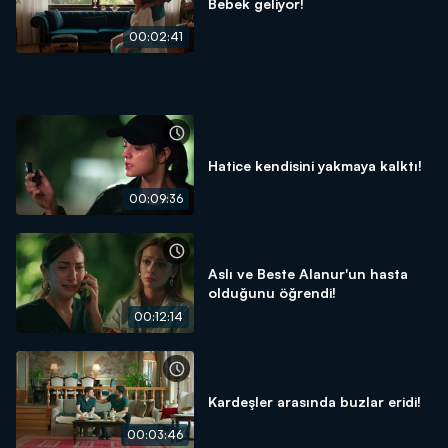
Bebek geliyor!
00:02:41
Hatice kendisini yakmaya kalktı!
00:09:36
Aslı ve Beste Alanur'un hasta
olduğunu öğrendi!
00:12:14
Kardeşler arasında buzlar eridi!
00:03:46