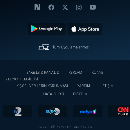
Tüm Uygulamalarımız
ENGELSİZ KANAL D
REKLAM
KÜNYE
İZLEYİCİ TEMSİLCİSİ
KİŞİSEL VERİLERİN KORUNMASI
YARDIM
İLETİŞİM
HATA BİLDİR
DİĞER
KANAL D © 2026. Her Hakkı Saklıdır.