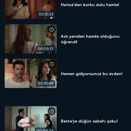
Hatice'den korku dolu hamle!
00:10:33
Aslı yeniden hamile olduğunu
öğrendi!
00:09:33
Hemen gidiyorsunuz bu evden!
00:10:48
Beste'ye düğün sabahı şoku!
00:04:22