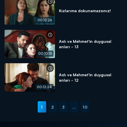
Kızlarıma dokunamazsınız!
00:12:26
Aslı ve Mehmet'in duygusal
anları - 13
00:10:15
Aslı ve Mehmet'in duygusal
anları - 12
00:12:24
1
2
3
...
10