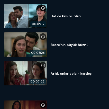
Hatice kimi vurdu?
00:09:12
Beste'nin büyük hüznü!
00:05:26
Artık onlar abla - kardeş!
00:07:02