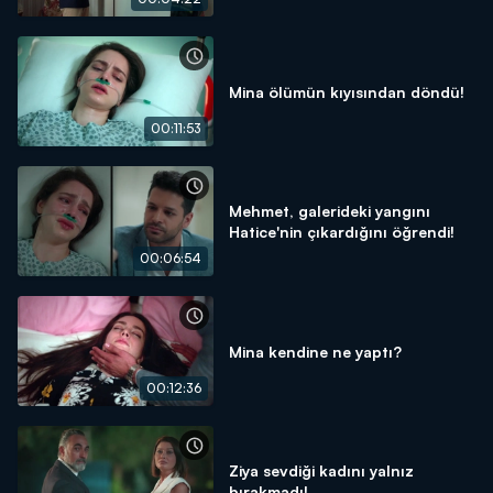
Mina ölümün kıyısından döndü!
00:11:53
Mehmet, galerideki yangını
Hatice'nin çıkardığını öğrendi!
00:06:54
Mina kendine ne yaptı?
00:12:36
Ziya sevdiği kadını yalnız
bırakmadı!