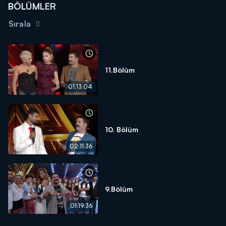
BÖLÜMLER
Sırala
11.Bölüm
01:13:04
10. Bölüm
02:11:36
9.Bölüm
01:19:36