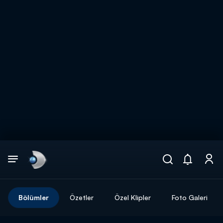
Arama
muhteşem ikili
ARAMA SONUÇLARI
Bölümler
Özetler
Özel Klipler
Foto Galeri
DİĞER SONUÇLAR