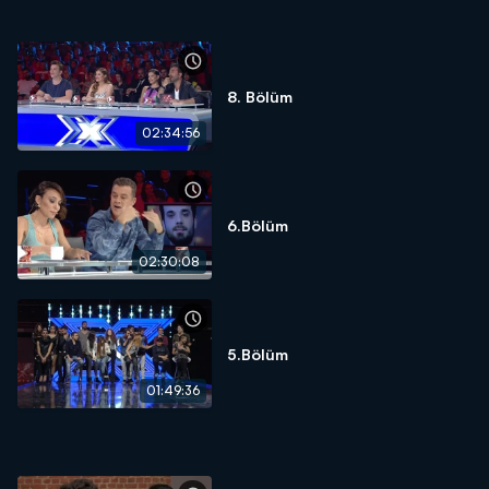
8. Bölüm
02:34:56
6.Bölüm
02:30:08
5.Bölüm
01:49:36