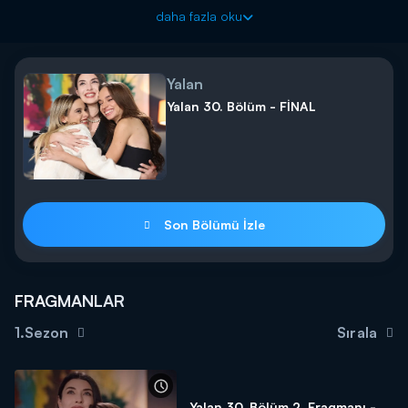
Yusuf Kaleli önündeki engelleri tek tek aşarak ipleri eline alıyor.
daha fazla oku
Haluk'u ortadan kaldıran Yusuf şirketin başına geçiyor. Yusuf,
Melike'nin güvenini kazanmaya çalışıyor ve ona terzihanenin
başına geçmesini teklif ediyor!
Yalan
Yalan yeni gününde yeni bölümleriyle cumartesi 20.00’de
Yalan 30. Bölüm - FİNAL
Kanal D’de!
Son Bölümü İzle
FRAGMANLAR
1.Sezon
Sırala
Yalan 30. Bölüm 2. Fragmanı -