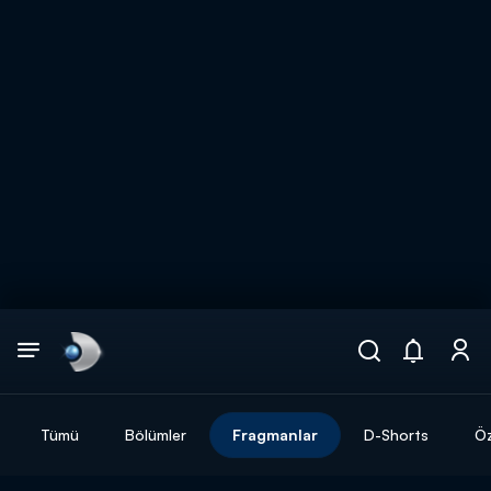
Arama
muhteşem ikili
ARAMA SONUÇLARI
Tümü
Bölümler
Fragmanlar
D-Shorts
Öz
DİĞER SONUÇLAR