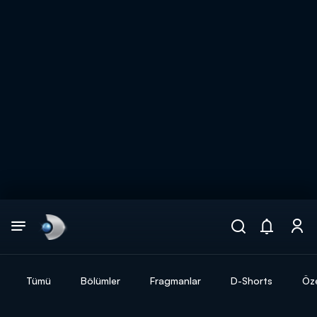
Arama
muhteşem ikili
ARAMA SONUÇLARI
Tümü
Bölümler
Fragmanlar
D-Shorts
Öze
DİĞER SONUÇLAR