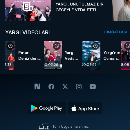
YARGI, UNUTULMAZ BİR
GECEYLE VEDA ETTİ...
YARGI VIDEOLARI
TÜMÜNÜ GÖR
Pınar
Yargı
Yargı'nın
Deniz'den
Veda
Osman'ı
"Son Arzum"
Gecesi
veda
:03:38
00:03:25
00:03:57
00:08:08
performansı!
CNN
gecesine
TÜRK
özel
Özel
şarkı
Haber
söyledi!
Tüm Uygulamalarımız