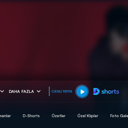
muhteşem ikili
DAHA FAZLA
CANLI YAYIN
I
manlar
D-Shorts
Özetler
Özel Klipler
Foto Gale