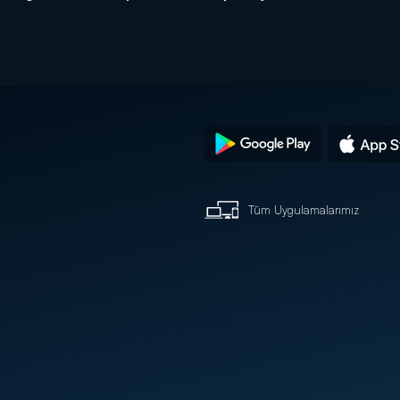
söyledi!
ç
Tüm Uygulamalarımız