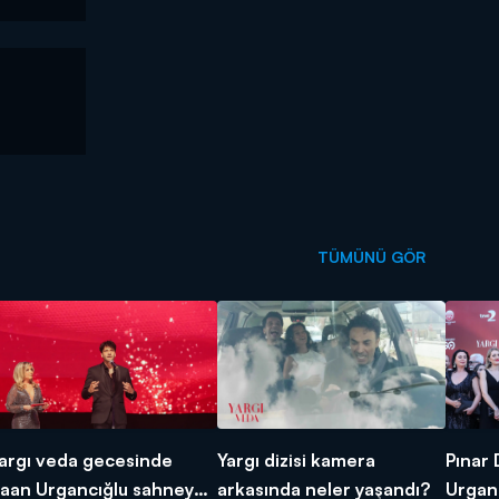
TÜMÜNÜ GÖR
argı veda gecesinde
Yargı dizisi kamera
Pınar 
aan Urgancığlu sahneye
arkasında neler yaşandı?
Urganc