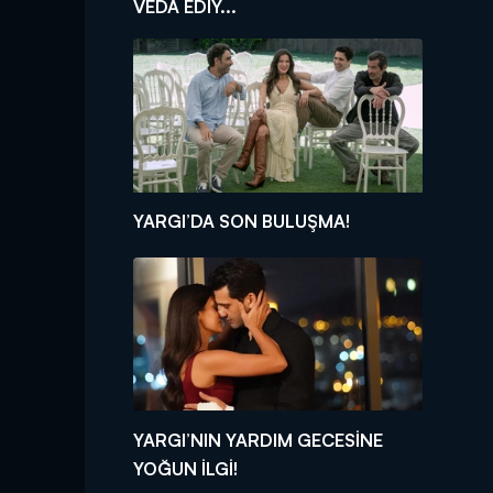
VEDA EDİY...
YARGI’DA SON BULUŞMA!
YARGI’NIN YARDIM GECESİNE
YOĞUN İLGİ!