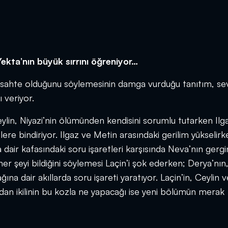
Yekta’nın büyük sırrını öğreniyor…
ın sahte olduğunu söylemesinin damga vurduğu tanıtım, se
 veriyor.
ylin, Niyazi’nin ölümünden kendisini sorumlu tutarken Ilga
lere bindiriyor. Ilgaz ve Metin arasındaki gerilim yükselirk
 dair kafasındaki soru işaretleri karşısında Neva’nın gergin
r şeyi bildiğini söylemesi Laçin’i şok ederken; Derya’nın
ağına dair akıllarda soru işareti yaratıyor. Laçin’in, Ceylin v
ndan ikilinin bu kozla ne yapacağı ise yeni bölümün merak