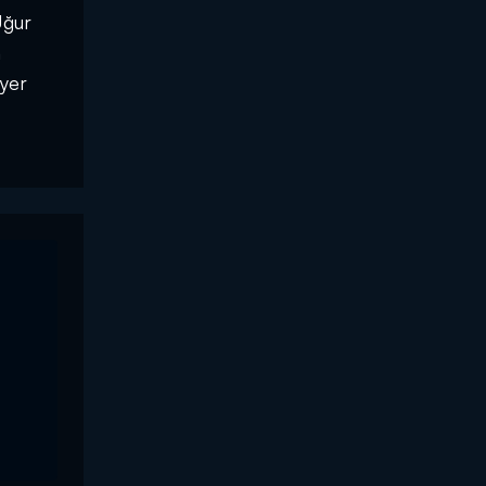
Uğur
n
yer