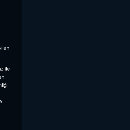
vilen
z ile
en
liği
,
e