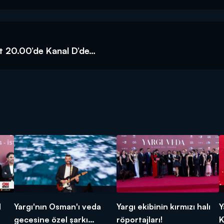
at 20.00’de Kanal D’de…
N
Yargı'nın Osman'ı veda
Yargı ekibinin kırmızı halı
Y
gecesine özel şarkı
röportajları!
K