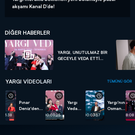
akşamı Kanal D’de!
DIĞER HABERLER
YARGI, UNUTULMAZ BİR
GECEYLE VEDA ETTİ...
YARGI VIDEOLARI
TÜMÜNÜ GÖR
Pınar
Yargı
Yargı'nın
Deniz'den
Veda
Osman'ı
"Son Arzum"
Gecesi
veda
:03:38
00:03:25
00:03:57
00:08:08
performansı!
CNN
gecesine
TÜRK
özel
Özel
şarkı