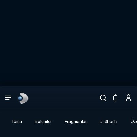
Arama
muhteşem ikili
ARAMA SONUÇLARI
Tümü
Bölümler
Fragmanlar
D-Shorts
Öze
DİĞER SONUÇLAR