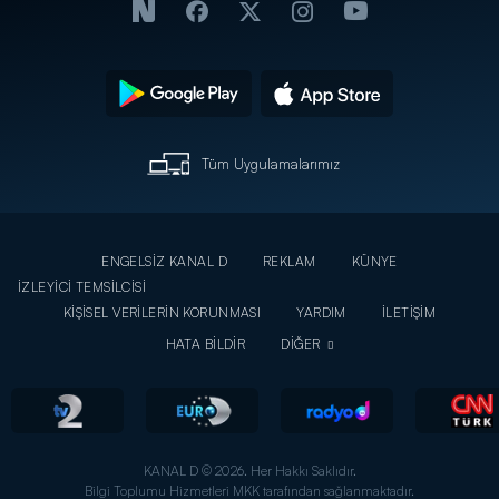
Haber
söyledi!
Tüm Uygulamalarımız
ENGELSİZ KANAL D
REKLAM
KÜNYE
İZLEYİCİ TEMSİLCİSİ
KİŞİSEL VERİLERİN KORUNMASI
YARDIM
İLETİŞİM
HATA BİLDİR
DİĞER
KANAL D © 2026. Her Hakkı Saklıdır.
Bilgi Toplumu Hizmetleri MKK tarafından sağlanmaktadır.