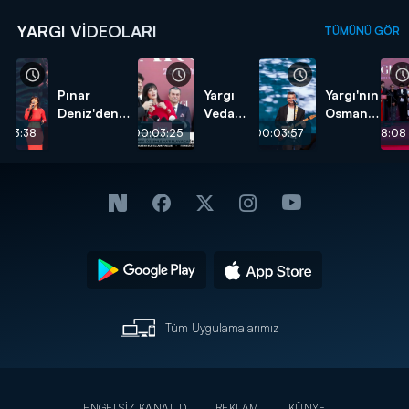
YARGI VIDEOLARI
TÜMÜNÜ GÖR
Pınar
Yargı
Yargı'nın
Deniz'den
Veda
Osman'ı
"Son Arzum"
Gecesi
veda
:03:38
00:03:25
00:03:57
00:08:08
performansı!
CNN
gecesine
TÜRK
özel
Özel
şarkı
Haber
söyledi!
Tüm Uygulamalarımız
ENGELSİZ KANAL D
REKLAM
KÜNYE