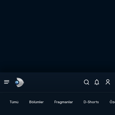
Arama
muhteşem ikili
ARAMA SONUÇLARI
Tümü
Bölümler
Fragmanlar
D-Shorts
Öze
DİĞER SONUÇLAR