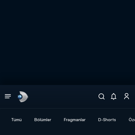
Arama
muhteşem ikili
ARAMA SONUÇLARI
Tümü
Bölümler
Fragmanlar
D-Shorts
Öze
DİĞER SONUÇLAR