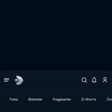
Arama
muhteşem ikili
ARAMA SONUÇLARI
Tümü
Bölümler
Fragmanlar
D-Shorts
Öze
DİĞER SONUÇLAR