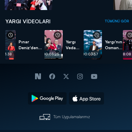
YARGI VIDEOLARI
TÜMÜNÜ GÖR
Pınar
Yargı
Yargı'nın
Deniz'den
Veda
Osman'ı
"Son Arzum"
Gecesi
veda
:03:38
00:03:25
00:03:57
00:08:08
performansı!
CNN
gecesine
TÜRK
özel
Özel
şarkı
Haber
söyledi!
Tüm Uygulamalarımız