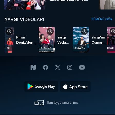
YARGI VIDEOLARI
TÜMÜNÜ GÖR
Pınar
Yargı
Yargı'nın
Deniz'den
Veda
Osman'ı
"Son Arzum"
Gecesi
veda
:03:38
00:03:25
00:03:57
00:08:08
performansı!
CNN
gecesine
TÜRK
özel
Özel
şarkı
Haber
söyledi!
Tüm Uygulamalarımız