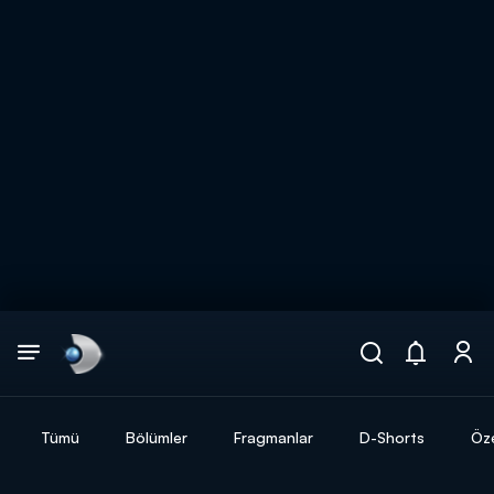
Arama
muhteşem ikili
ARAMA SONUÇLARI
Tümü
Bölümler
Fragmanlar
D-Shorts
Öze
DİĞER SONUÇLAR