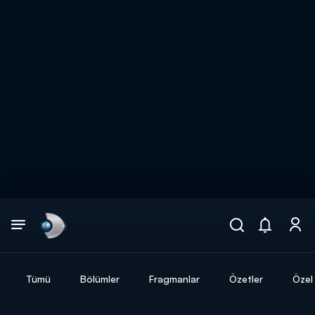
Arama
muhteşem ikili
ARAMA SONUÇLARI
Tümü
Bölümler
Fragmanlar
Özetler
Özel 
DİĞER SONUÇLAR