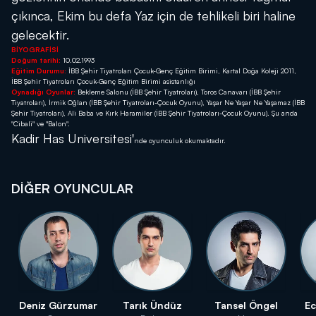
çıkınca, Ekim bu defa Yaz için de tehlikeli biri haline
gelecektir.
BİYOGRAFİSİ
Doğum tarihi:
10.02.1993
Eğitim Durumu:
İBB Şehir Tiyatroları Çocuk-Genç Eğitim Birimi, Kartal Doğa Koleji 2011,
İBB Şehir Tiyatroları Çocuk-Genç Eğitim Birimi asistanlığı
Oynadığı Oyunlar:
Bekleme Salonu (İBB Şehir Tiyatroları), Toros Canavarı (İBB Şehir
Tiyatroları), İrmik Oğlan (İBB Şehir Tiyatroları-Çocuk Oyunu), Yaşar Ne Yaşar Ne Yaşamaz (İBB
Şehir Tiyatroları), Ali Baba ve Kırk Haramiler (İBB Şehir Tiyatroları-Çocuk Oyunu). Şu anda
"Cibali" ve "Balon".
Kadir Has Universitesi'
nde oyunculuk okumaktadır.
DİĞER OYUNCULAR
Deniz Gürzumar
Tarık Ündüz
Tansel Öngel
Ec