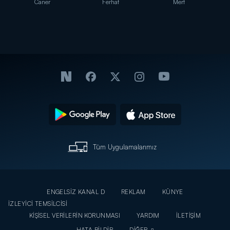
Caner
Ferhat
Mert
Tüm Uygulamalarımız
ENGELSİZ KANAL D
REKLAM
KÜNYE
İZLEYİCİ TEMSİLCİSİ
KİŞİSEL VERİLERİN KORUNMASI
YARDIM
İLETİŞİM
HATA BİLDİR
DİĞER