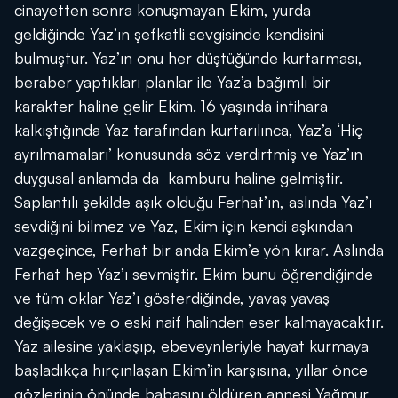
cinayetten sonra konuşmayan Ekim, yurda
geldiğinde Yaz’ın şefkatli sevgisinde kendisini
bulmuştur. Yaz’ın onu her düştüğünde kurtarması,
beraber yaptıkları planlar ile Yaz’a bağımlı bir
karakter haline gelir Ekim. 16 yaşında intihara
kalkıştığında Yaz tarafından kurtarılınca, Yaz’a ‘Hiç
ayrılmamaları’ konusunda söz verdirtmiş ve Yaz’ın
duygusal anlamda da kamburu haline gelmiştir.
Saplantılı şekilde aşık olduğu Ferhat’ın, aslında Yaz’ı
sevdiğini bilmez ve Yaz, Ekim için kendi aşkından
vazgeçince, Ferhat bir anda Ekim’e yön kırar. Aslında
Ferhat hep Yaz’ı sevmiştir. Ekim bunu öğrendiğinde
ve tüm oklar Yaz’ı gösterdiğinde, yavaş yavaş
değişecek ve o eski naif halinden eser kalmayacaktır.
Yaz ailesine yaklaşıp, ebeveynleriyle hayat kurmaya
başladıkça hırçınlaşan Ekim’in karşısına, yıllar önce
gözlerinin önünde babasını öldüren annesi Yağmur