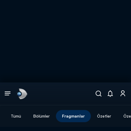
Arama
muhteşem ikili
ARAMA SONUÇLARI
Tümü
Bölümler
Fragmanlar
Özetler
Özel
DİĞER SONUÇLAR