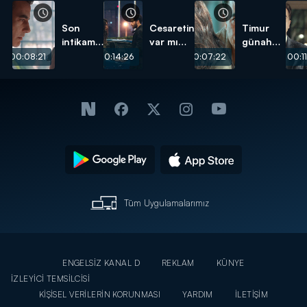
Son
Cesaretin
Timur
intikam
var mı
günah
vuruşu!
aşka?
çıkarıyor!
00:08:21
00:14:26
00:07:22
00:11
Tüm Uygulamalarımız
ENGELSİZ KANAL D
REKLAM
KÜNYE
İZLEYİCİ TEMSİLCİSİ
KİŞİSEL VERİLERİN KORUNMASI
YARDIM
İLETİŞİM