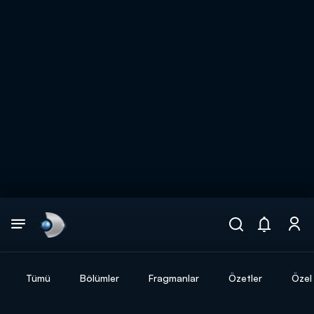
Arama
muhteşem ikili
ARAMA SONUÇLARI
Tümü
Bölümler
Fragmanlar
Özetler
Özel 
DİĞER SONUÇLAR