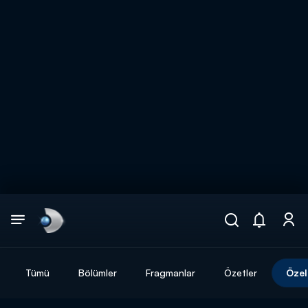
Arama
muhteşem ikili
ARAMA SONUÇLARI
Tümü
Bölümler
Fragmanlar
Özetler
Özel
DİĞER SONUÇLAR