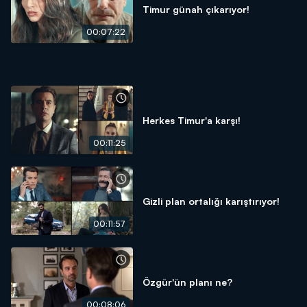
Timur günah çıkarıyor!
00:07:22
Herkes Timur'a karşı!
00:11:25
Gizli plan ortalığı karıştırıyor!
00:11:57
Özgür'ün planı ne?
00:08:06