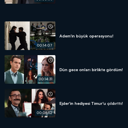
Adem'in büyük operasyonu!
00:14:07
Dün gece onları birlikte gördüm!
00:14:31
Ejder'in hediyesi Timur'u çıldırttı!
00:06:52