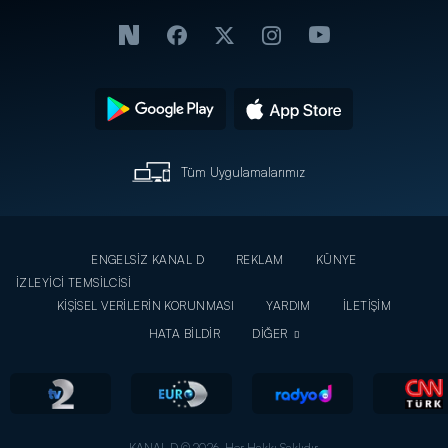
Tüm Uygulamalarımız
ENGELSİZ KANAL D
REKLAM
KÜNYE
İZLEYİCİ TEMSİLCİSİ
KİŞİSEL VERİLERİN KORUNMASI
YARDIM
İLETİŞİM
HATA BİLDİR
DİĞER
KANAL D © 2026. Her Hakkı Saklıdır.