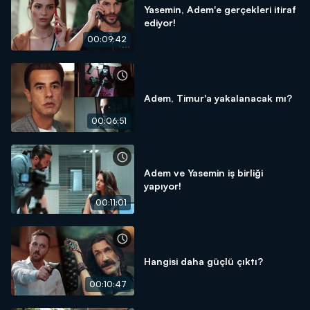
Yasemin, Adem'e gerçekleri itiraf
ediyor!
00:09:42
Adem, Timur'a yakalanacak mı?
00:06:51
Adem ve Yasemin iş birliği
yapıyor!
00:11:01
Hangisi daha güçlü çıktı?
00:10:47