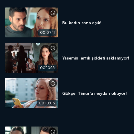
Bu kadın sana aşık!
00:07:11
Yasemin, artık şiddeti saklamıyor!
00:10:18
Gökçe, Timur'a meydan okuyor!
00:10:05