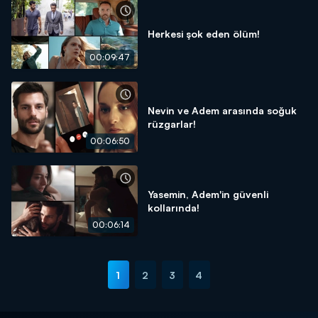
Herkesi şok eden ölüm!
00:09:47
Nevin ve Adem arasında soğuk
rüzgarlar!
00:06:50
Yasemin, Adem'in güvenli
kollarında!
00:06:14
1
2
3
4