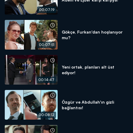
00:07:19
Gökçe, Furkan'dan hoşlanıyor
mu?
00:07:51
Yeni ortak, planları alt üst
ediyor!
00:14:47
Özgür ve Abdullah'ın gizli
bağlantısı!
00:08:12