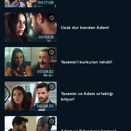
00:17:08
Uzak dur benden Adem!
00:02:16
Yasemin'i korkutan tehdit!
00:08:32
Yasemin ve Adem ortaklığı
bitiyor!
00:08:30
Adem ve Ejder karşı karşıya!