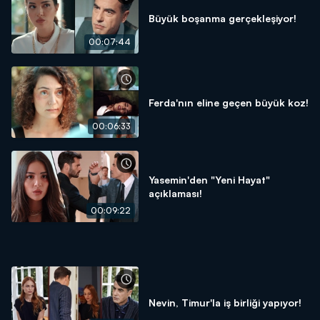
Büyük boşanma gerçekleşiyor!
00:07:44
Ferda'nın eline geçen büyük koz!
00:06:33
Yasemin'den "Yeni Hayat"
açıklaması!
00:09:22
Nevin, Timur'la iş birliği yapıyor!