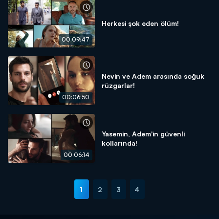
Herkesi şok eden ölüm!
00:09:47
Nevin ve Adem arasında soğuk
rüzgarlar!
00:06:50
Yasemin, Adem'in güvenli
kollarında!
00:06:14
1
2
3
4