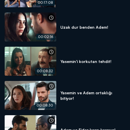
00:17:08
Uzak dur benden Adem!
00:02:16
Yasemin'i korkutan tehdit!
00:08:32
Yasemin ve Adem ortaklığı
bitiyor!
00:08:30
Adem ve Ejder karşı karşıya!