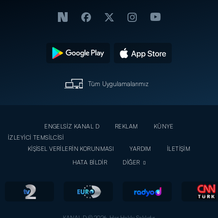
Tüm Uygulamalarımız
ENGELSİZ KANAL D
REKLAM
KÜNYE
İZLEYİCİ TEMSİLCİSİ
KİŞİSEL VERİLERİN KORUNMASI
YARDIM
İLETİŞİM
HATA BİLDİR
DİĞER
KANAL D © 2026. Her Hakkı Saklıdır.