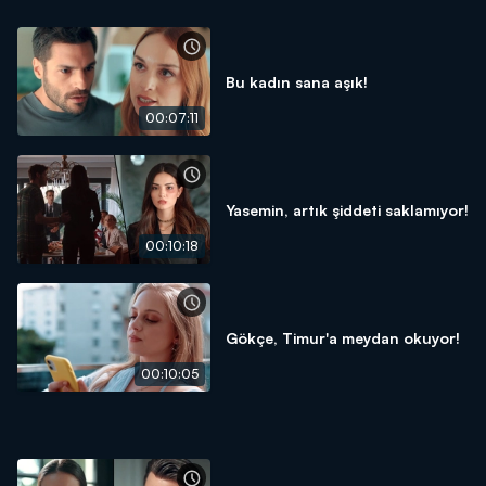
Bu kadın sana aşık!
00:07:11
Yasemin, artık şiddeti saklamıyor!
00:10:18
Gökçe, Timur'a meydan okuyor!
00:10:05