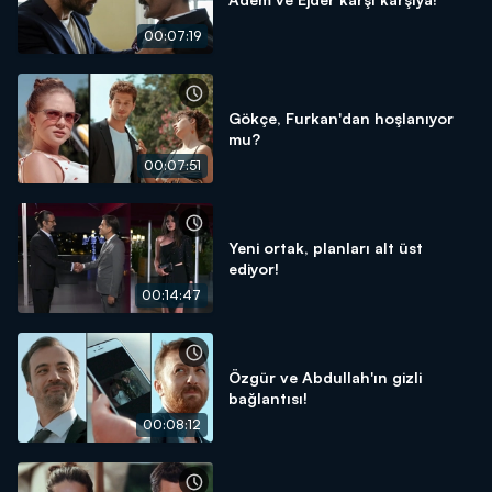
00:07:19
Gökçe, Furkan'dan hoşlanıyor
mu?
00:07:51
Yeni ortak, planları alt üst
ediyor!
00:14:47
Özgür ve Abdullah'ın gizli
bağlantısı!
00:08:12