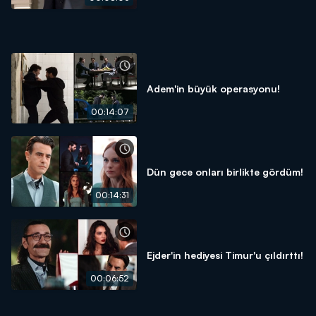
Adem'in büyük operasyonu!
00:14:07
Dün gece onları birlikte gördüm!
00:14:31
Ejder'in hediyesi Timur'u çıldırttı!
00:06:52