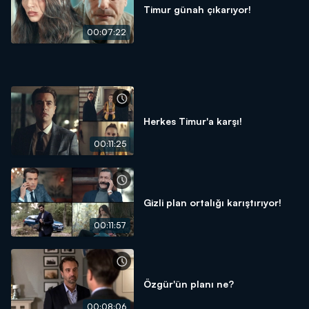
Timur günah çıkarıyor!
00:07:22
Herkes Timur'a karşı!
00:11:25
Gizli plan ortalığı karıştırıyor!
00:11:57
Özgür'ün planı ne?
00:08:06