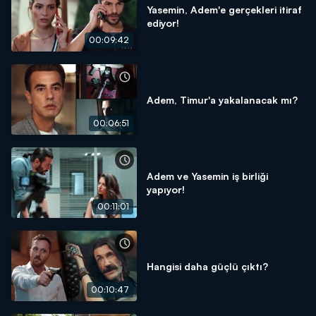
Yasemin, Adem'e gerçekleri itiraf
ediyor!
00:09:42
Adem, Timur'a yakalanacak mı?
00:06:51
Adem ve Yasemin iş birliği
yapıyor!
00:11:01
Hangisi daha güçlü çıktı?
00:10:47