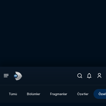
Arama
muhteşem ikili
ARAMA SONUÇLARI
Tümü
Bölümler
Fragmanlar
Özetler
Özel
DİĞER SONUÇLAR