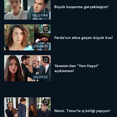
Büyük boşanma gerçekleşiyor!
00:07:44
Ferda'nın eline geçen büyük koz!
00:06:33
Yasemin'den "Yeni Hayat"
açıklaması!
00:09:22
Nevin, Timur'la iş birliği yapıyor!