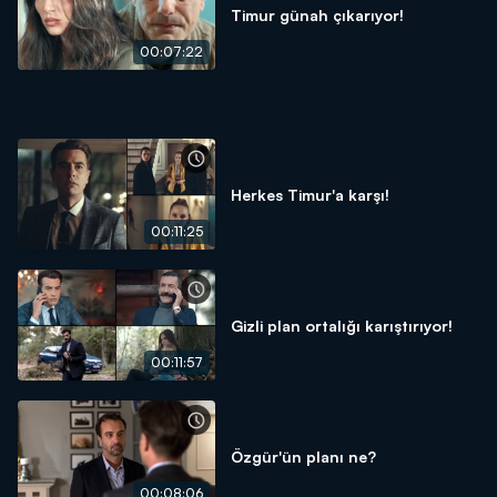
Timur günah çıkarıyor!
00:07:22
Herkes Timur'a karşı!
00:11:25
Gizli plan ortalığı karıştırıyor!
00:11:57
Özgür'ün planı ne?
00:08:06