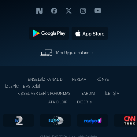
Tüm Uygulamalarımız
ENGELSİZ KANAL D
REKLAM
KÜNYE
İZLEYİCİ TEMSİLCİSİ
KİŞİSEL VERİLERİN KORUNMASI
YARDIM
İLETİŞİM
HATA BİLDİR
DİĞER
KANAL D © 2026. Her Hakkı Saklıdır.