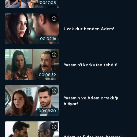
00:17:08
Uzak dur benden Adem!
00:02:16
Yasemin'i korkutan tehdit!
00:08:32
Yasemin ve Adem ortaklığı
bitiyor!
00:08:30
Adem ve Ejder karşı karşıya!