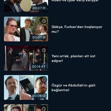
00:07:19
Gökçe, Furkan'dan hoşlanıyor
mu?
00:07:51
Yeni ortak, planları alt üst
ediyor!
00:14:47
Özgür ve Abdullah'ın gizli
bağlantısı!
00:08:12