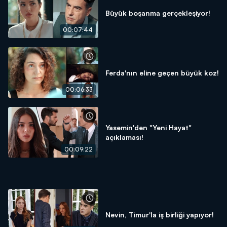
Büyük boşanma gerçekleşiyor!
00:07:44
Ferda'nın eline geçen büyük koz!
00:06:33
Yasemin'den "Yeni Hayat"
açıklaması!
00:09:22
Nevin, Timur'la iş birliği yapıyor!