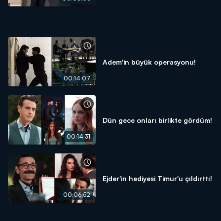
Adem'in büyük operasyonu!
00:14:07
Dün gece onları birlikte gördüm!
00:14:31
Ejder'in hediyesi Timur'u çıldırttı!
00:06:52