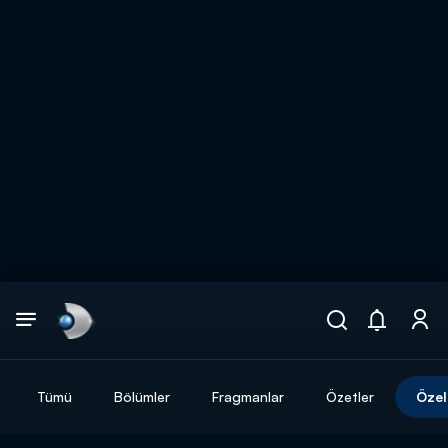
Arama
muhteşem ikili
ARAMA SONUÇLARI
Tümü
Bölümler
Fragmanlar
Özetler
Özel
DİĞER SONUÇLAR