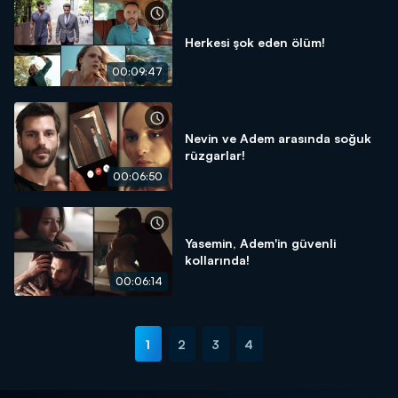
Herkesi şok eden ölüm!
00:09:47
Nevin ve Adem arasında soğuk
rüzgarlar!
00:06:50
Yasemin, Adem'in güvenli
kollarında!
00:06:14
1
2
3
4