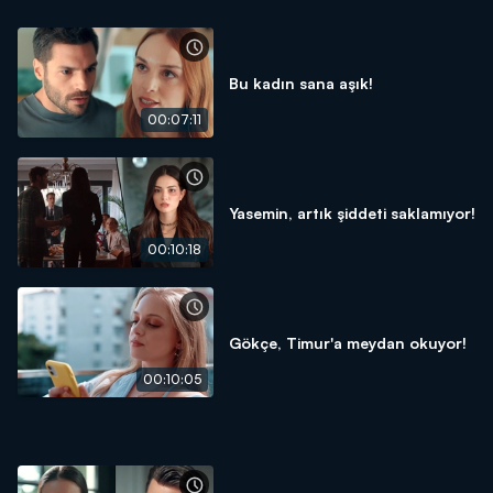
Bu kadın sana aşık!
00:07:11
Yasemin, artık şiddeti saklamıyor!
00:10:18
Gökçe, Timur'a meydan okuyor!
00:10:05