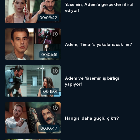
Yasemin, Adem'e gerçekleri itiraf
ediyor!
00:09:42
Adem, Timur'a yakalanacak mı?
00:06:51
Adem ve Yasemin iş birliği
yapıyor!
00:11:01
Hangisi daha güçlü çıktı?
00:10:47