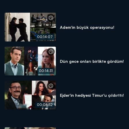
Adem'in büyük operasyonu!
00:14:07
Dün gece onları birlikte gördüm!
00:14:31
Ejder'in hediyesi Timur'u çıldırttı!
00:06:52