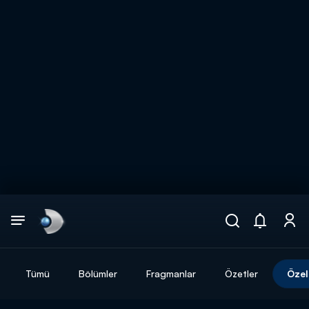
Arama
muhteşem ikili
ARAMA SONUÇLARI
Tümü
Bölümler
Fragmanlar
Özetler
Özel
DİĞER SONUÇLAR