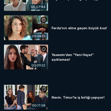
00:07:44
Ferda'nın eline geçen büyük koz!
00:06:33
Yasemin'den "Yeni Hayat"
açıklaması!
00:09:22
Nevin, Timur'la iş birliği yapıyor!
00:17:08