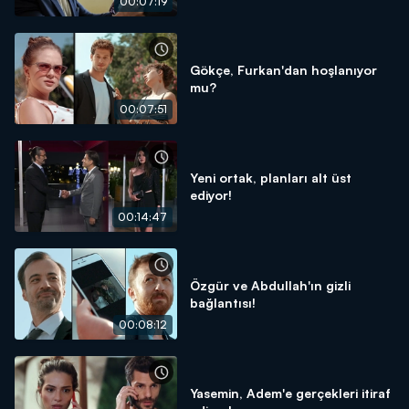
00:07:19
Gökçe, Furkan'dan hoşlanıyor
mu?
00:07:51
Yeni ortak, planları alt üst
ediyor!
00:14:47
Özgür ve Abdullah'ın gizli
bağlantısı!
00:08:12
Yasemin, Adem'e gerçekleri itiraf