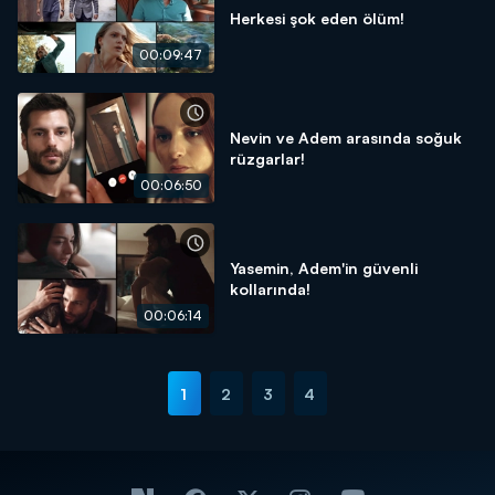
Herkesi şok eden ölüm!
00:09:47
Nevin ve Adem arasında soğuk
rüzgarlar!
00:06:50
Yasemin, Adem'in güvenli
kollarında!
00:06:14
1
2
3
4