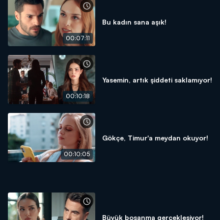
Bu kadın sana aşık!
00:07:11
Yasemin, artık şiddeti saklamıyor!
00:10:18
Gökçe, Timur'a meydan okuyor!
00:10:05
Büyük boşanma gerçekleşiyor!