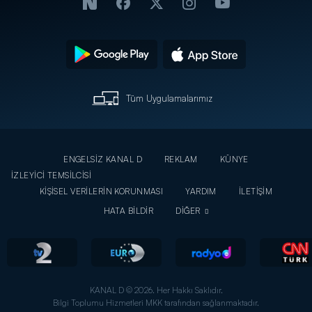
Tüm Uygulamalarımız
ENGELSİZ KANAL D
REKLAM
KÜNYE
İZLEYİCİ TEMSİLCİSİ
KİŞİSEL VERİLERİN KORUNMASI
YARDIM
İLETİŞİM
HATA BİLDİR
DİĞER
KANAL D © 2026. Her Hakkı Saklıdır.
Bilgi Toplumu Hizmetleri MKK tarafından sağlanmaktadır.