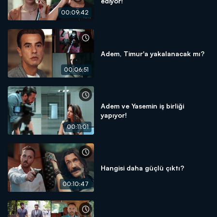
ediyor!
00:09:42
Adem, Timur'a yakalanacak mı?
00:06:51
Adem ve Yasemin iş birliği
yapıyor!
00:11:01
Hangisi daha güçlü çıktı?
00:10:47