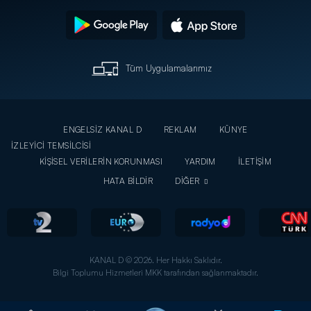
Tüm Uygulamalarımız
ENGELSİZ KANAL D
REKLAM
KÜNYE
İZLEYİCİ TEMSİLCİSİ
KİŞİSEL VERİLERİN KORUNMASI
YARDIM
İLETİŞİM
HATA BİLDİR
DİĞER
KANAL D © 2026. Her Hakkı Saklıdır.
Bilgi Toplumu Hizmetleri MKK tarafından sağlanmaktadır.