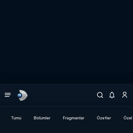
Arama
muhteşem ikili
ARAMA SONUÇLARI
Tümü
Bölümler
Fragmanlar
Özetler
Özel 
DİĞER SONUÇLAR