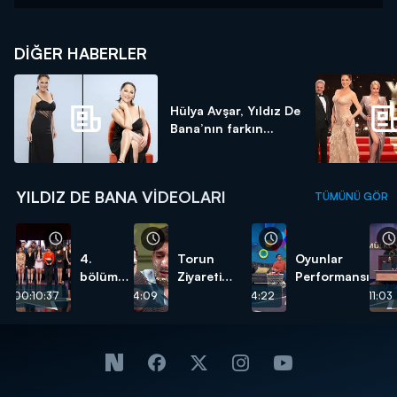
DIĞER HABERLER
Hülya Avşar, Yıldız De
Bana’nın farkın...
YILDIZ DE BANA VIDEOLARI
TÜMÜNÜ GÖR
4.
Torun
Oyunlar
bölümde
Ziyareti
Performansı
puan
Performansı
00:10:37
00:14:09
00:14:22
00:11:03
tablosu
nasıl
oldu?