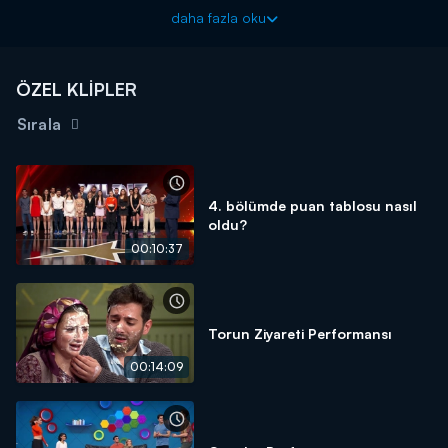
Küçükceylan performanslarını sergilediler.
daha fazla oku
ÖZEL KLİPLER
Sırala
4. bölümde puan tablosu nasıl
oldu?
00:10:37
Torun Ziyareti Performansı
00:14:09