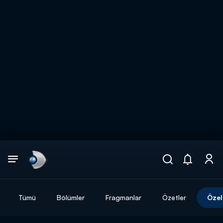
Arama
muhteşem ikili
ARAMA SONUÇLARI
Tümü
Bölümler
Fragmanlar
Özetler
Özel
DİĞER SONUÇLAR