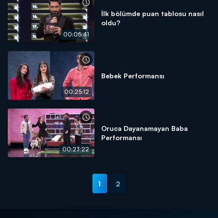
İlk bölümde puan tablosu nasıl
oldu?
00:05:41
Bebek Performansı
00:25:12
Oruca Dayanamayan Baba
Performansı
00:23:22
1
2