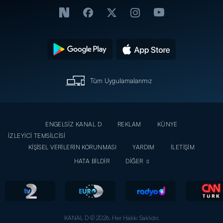
Tüm Uygulamalarımız
ENGELSİZ KANAL D
REKLAM
KÜNYE
İZLEYİCİ TEMSİLCİSİ
KİŞİSEL VERİLERİN KORUNMASI
YARDIM
İLETİŞİM
HATA BİLDİR
DİĞER
KANAL D © 2026. Her Hakkı Saklıdır.