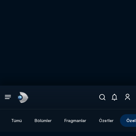
Arama
muhteşem ikili
ARAMA SONUÇLARI
Tümü
Bölümler
Fragmanlar
Özetler
Özel
DİĞER SONUÇLAR