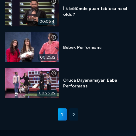
İlk bölümde puan tablosu nasıl
oldu?
00:05:41
Bebek Performansı
00:25:12
Oruca Dayanamayan Baba
Performansı
00:23:22
1
2