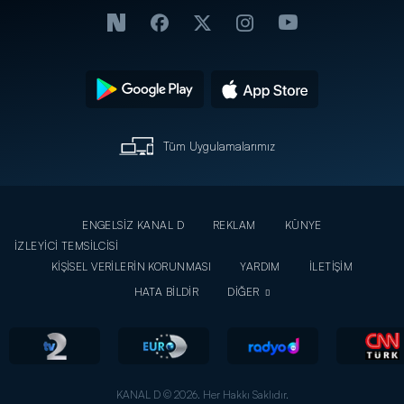
Tüm Uygulamalarımız
ENGELSİZ KANAL D
REKLAM
KÜNYE
İZLEYİCİ TEMSİLCİSİ
KİŞİSEL VERİLERİN KORUNMASI
YARDIM
İLETİŞİM
HATA BİLDİR
DİĞER
KANAL D © 2026. Her Hakkı Saklıdır.