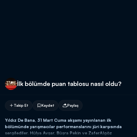
İlk bölümde puan tablosu nasıl oldu?
Takip Et
Kaydet
Paylaş
Yıldız De Bana, 31 Mart Cuma akşamı yayınlanan ilk
bölümünde yarışmacılar performanslarını jüri karşısında
sergilediler. Hülya Avşar, Büşra Pekin ve ZaferAlgöz