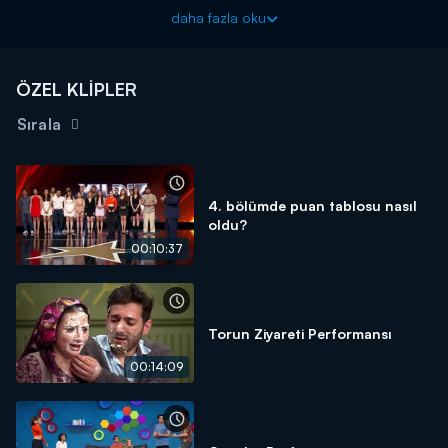
puanlamalarını yaptılar. Peki bölüm sonunda yarışmacıların
daha fazla oku
puan sıralaması ne oldu?
Yıldız De Bana her cuma 20.00'da Kanal D'de!
ÖZEL KLİPLER
Sırala
4. bölümde puan tablosu nasıl
oldu?
00:10:37
Torun Ziyareti Performansı
00:14:09