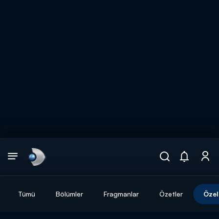
Arama
muhteşem ikili
ARAMA SONUÇLARI
Tümü
Bölümler
Fragmanlar
Özetler
Özel
DİĞER SONUÇLAR