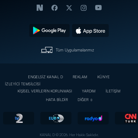
Tüm Uygulamalarımız
ENGELSİZ KANAL D
REKLAM
KÜNYE
İZLEYİCİ TEMSİLCİSİ
KİŞİSEL VERİLERİN KORUNMASI
YARDIM
İLETİŞİM
HATA BİLDİR
DİĞER
KANAL D © 2026. Her Hakkı Saklıdır.