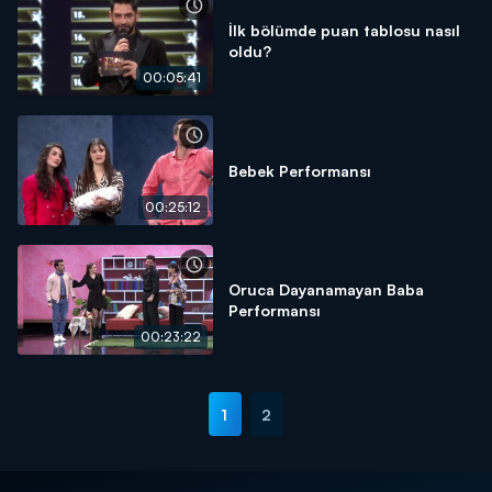
İlk bölümde puan tablosu nasıl
oldu?
00:05:41
Bebek Performansı
00:25:12
Oruca Dayanamayan Baba
Performansı
00:23:22
1
2