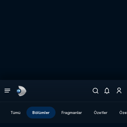
Arama
muhteşem ikili
ARAMA SONUÇLARI
Tümü
Bölümler
Fragmanlar
Özetler
Özel
DİĞER SONUÇLAR