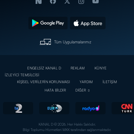
Tüm Uygulamalarımız
ENGELSİZ KANAL D
REKLAM
KÜNYE
İZLEYİCİ TEMSİLCİSİ
KİŞİSEL VERİLERİN KORUNMASI
YARDIM
İLETİŞİM
HATA BİLDİR
DİĞER
KANAL D © 2026. Her Hakkı Saklıdır.
Bilgi Toplumu Hizmetleri MKK tarafından sağlanmaktadır.