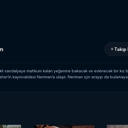
üm
Takip 
ekli sandalyeye mahkum kalan yeğenine bakacak ve evlenecek bir kız b
eher'in kayınvalidesi Neriman’a ulaşır. Neriman için arayıp da bulamayac
anlar yapmaya başlar. Ceren ise, Agah'ın yakışıklı oğlu Cenk ile evlen
i öne çekebilmek için türlü numaralara başvuran ikili sonunda emellerind
 yanan Seher de bu gidişe mecbur kalır. Agah Beyin konağına geldiklerin
u düşündüğü durumdan şüphelenmeye başlar. Sonunda kayınvalidesinden