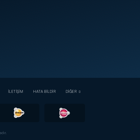
İLETİŞİM
HATA BİLDİR
DİĞER
dır.