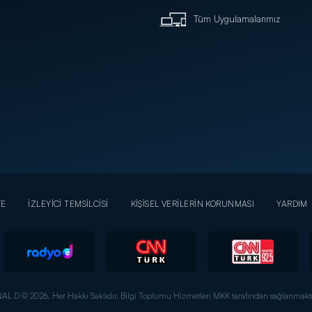
Tüm Uygulamalarımız
YE
İZLEYİCİ TEMSİLCİSİ
KİŞİSEL VERİLERİN KORUNMASI
YARDIM
AL D © 2026. Her Hakkı Saklıdır.
Bilgi Toplumu Hizmetleri MKK tarafından sağlanmakta