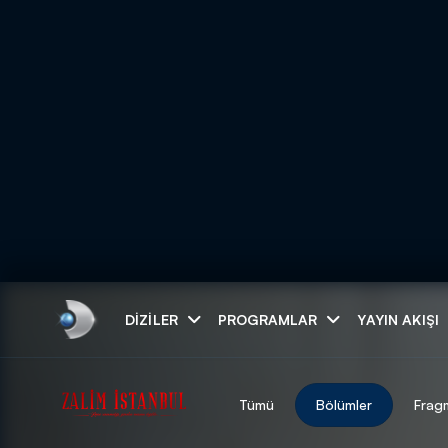
Arama
DIZILER
PROGRAMLAR
YAYIN AKIŞI
ARAMA SONUÇLAR
Tümü
Bölümler
Frag