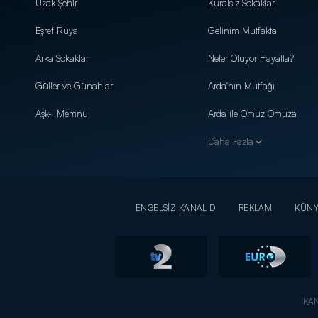
Uzak Şehir
Kuralsız Sokaklar
Eşref Rüya
Gelinim Mutfakta
Arka Sokaklar
Neler Oluyor Hayatta?
Güller ve Günahlar
Arda'nın Mutfağı
Aşk-ı Memnu
Arda ile Omuz Omuza
Daha Fazla
ENGELSİZ KANAL D
REKLAM
KÜN
KAN