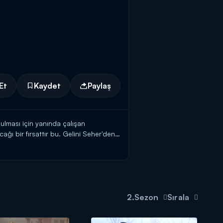
Et
Kaydet
Paylaş
ulması için yanında çalışan
ağı bir fırsattır bu. Gelini Seher'den
eceğini düşünerek babaannesinin
e başarılı olurlar. Kardeşler
de işler karışmaya başlar. Seher,
 gerçeği öğrenir.
2.Sezon
Sırala