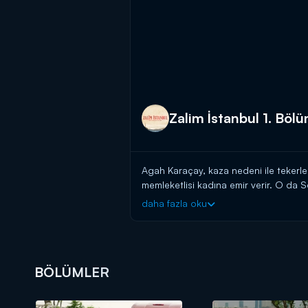
Zalim İstanbul 1. Böl
Agah Karaçay, kaza nedeni ile tekerl
memleketlisi kadına emir verir. O da S
gizli torunu Ceren'i kafaya alarak pl
daha fazla oku
planlarına ortak olur. İstanbul'a geliş
arasındaki itiş kakış sırasında evleri
kendilerine karşı fazla iyi olduğun
BÖLÜMLER