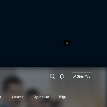
X
Giriş Yap
r
Yarışma
Oyuncular
Bilgi